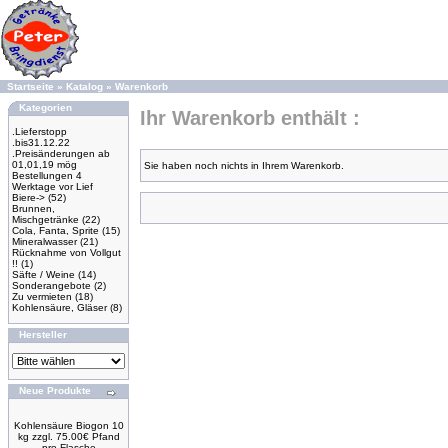
Startseite
»
Katalog
»
Warenkorb
Kategorien
Ihr Warenkorb enthält :
.Lieferstopp
.bis31.12.22
.Preisänderungen ab
01,01,19 mög
Sie haben noch nichts in Ihrem Warenkorb.
Bestellungen 4
Werktage vor Lief
Biere->
(52)
Brunnen,
Mischgetränke
(22)
Cola, Fanta, Sprite
(15)
Mineralwasser
(21)
Rücknahme von Vollgut
!!
(1)
Säfte / Weine
(14)
Sonderangebote
(2)
Zu vermieten
(18)
Kohlensäure, Gläser
(8)
Hersteller
Neue Produkte
Kohlensäure Biogon 10
kg zzgl. 75.00€ Pfand
pro Flasche