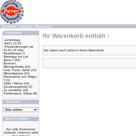
Startseite
»
Katalog
»
Warenkorb
Kategorien
Ihr Warenkorb enthält :
.Lieferstopp
.bis31.12.22
.Preisänderungen ab
01,01,19 mög
Sie haben noch nichts in Ihrem Warenkorb.
Bestellungen 4
Werktage vor Lief
Biere->
(52)
Brunnen,
Mischgetränke
(22)
Cola, Fanta, Sprite
(15)
Mineralwasser
(21)
Rücknahme von Vollgut
!!
(1)
Säfte / Weine
(14)
Sonderangebote
(2)
Zu vermieten
(18)
Kohlensäure, Gläser
(8)
Hersteller
Neue Produkte
Nur volle Sortenreine
Gebinde ! Anbruch zählt
als Leergut !!