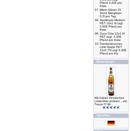
Pfand 3,42€ pro
Kiste
07.
Miete Gläser 20
Stück Biergläser
0.2l pro Tag
08.
Apollinaris Medium
PET 10x1.0l zzgl.
3.00€ Pfand pro
Kiste
09.
Coca Cola 12x1.0l
PET zzgl. 3.30€
Pfand pro Kiste
10.
Frankenbrunnen
Limit Grape PET
12x0.75l zzgl 3.30€
Pfand pro Kis
Bewertungen
Wir haben Hessisches
Löwenbier probiert....ein
Traum !!! Wi ..
Sprachen