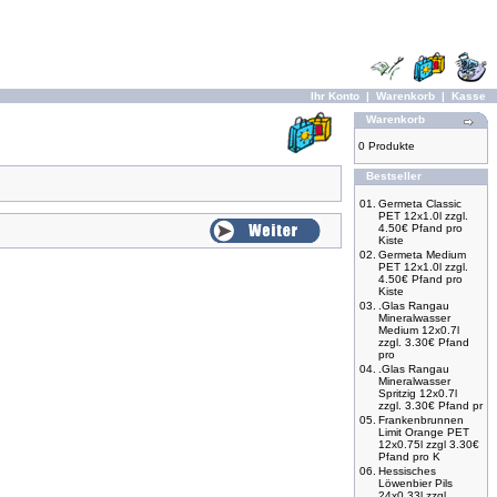
Ihr Konto
|
Warenkorb
|
Kasse
Warenkorb
0 Produkte
Bestseller
01.
Germeta Classic
PET 12x1.0l zzgl.
4.50€ Pfand pro
Kiste
02.
Germeta Medium
PET 12x1.0l zzgl.
4.50€ Pfand pro
Kiste
03.
.Glas Rangau
Mineralwasser
Medium 12x0.7l
zzgl. 3.30€ Pfand
pro
04.
.Glas Rangau
Mineralwasser
Spritzig 12x0.7l
zzgl. 3.30€ Pfand pr
05.
Frankenbrunnen
Limit Orange PET
12x0.75l zzgl 3.30€
Pfand pro K
06.
Hessisches
Löwenbier Pils
24x0,33l zzgl.