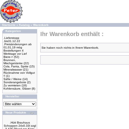
Startseite
»
Katalog
»
Warenkorb
Kategorien
Ihr Warenkorb enthält :
.Lieferstopp
.bis31.12.22
.Preisänderungen ab
01,01,19 mög
Sie haben noch nichts in Ihrem Warenkorb.
Bestellungen 4
Werktage vor Lief
Biere->
(52)
Brunnen,
Mischgetränke
(22)
Cola, Fanta, Sprite
(15)
Mineralwasser
(21)
Rücknahme von Vollgut
!!
(1)
Säfte / Weine
(14)
Sonderangebote
(2)
Zu vermieten
(18)
Kohlensäure, Gläser
(8)
Hersteller
Neue Produkte
.Hütt Brauhaus
Schoppen 24x0.33l zzgl
3.42€ Pfand pro Kiste