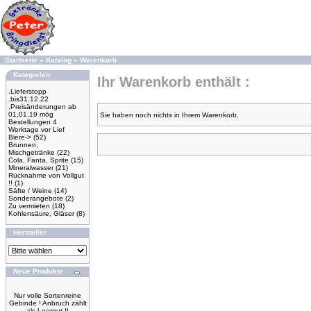
Startseite
»
Katalog
»
Warenkorb
Kategorien
Ihr Warenkorb enthält :
.Lieferstopp
.bis31.12.22
.Preisänderungen ab
01,01,19 mög
Sie haben noch nichts in Ihrem Warenkorb.
Bestellungen 4
Werktage vor Lief
Biere->
(52)
Brunnen,
Mischgetränke
(22)
Cola, Fanta, Sprite
(15)
Mineralwasser
(21)
Rücknahme von Vollgut
!!
(1)
Säfte / Weine
(14)
Sonderangebote
(2)
Zu vermieten
(18)
Kohlensäure, Gläser
(8)
Hersteller
Neue Produkte
Nur volle Sortenreine
Gebinde ! Anbruch zählt
als Leergut !!