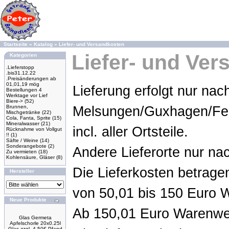
Startseite
»
Katalog
»
Liefer- und Versandkosten
Liefer- und Ve
Kategorien
.Lieferstopp
.bis31.12.22
.Preisänderungen ab
01,01,19 mög
Lieferung erfolgt nur nac
Bestellungen 4
Werktage vor Lief
Biere->
(52)
Brunnen,
Melsungen/Guxhagen/Fel
Mischgetränke
(22)
Cola, Fanta, Sprite
(15)
Mineralwasser
(21)
incl. aller Ortsteile.
Rücknahme von Vollgut
!!
(1)
Säfte / Weine
(14)
Sonderangebote
(2)
Andere Lieferorte nur na
Zu vermieten
(18)
Kohlensäure, Gläser
(8)
Die Lieferkosten betrage
Hersteller
von 50,01 bis 150 Euro W
Neue Produkte
Ab 150,01 Euro Warenwert
Glas Germeta
Apfelschorle 20x0.25l
Glas zzgl. 4.50€ Pfand