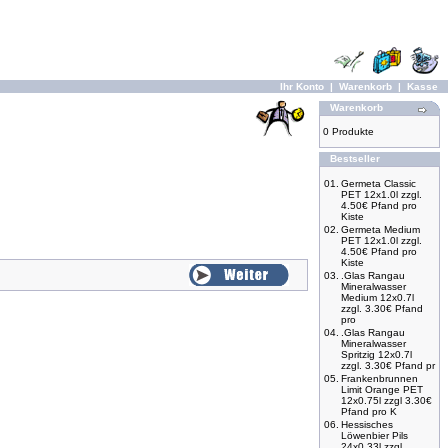
Ihr Konto
|
Warenkorb
|
Kasse
Warenkorb
0 Produkte
Bestseller
01.
Germeta Classic
PET 12x1.0l zzgl.
4.50€ Pfand pro
Kiste
02.
Germeta Medium
PET 12x1.0l zzgl.
4.50€ Pfand pro
Kiste
03.
.Glas Rangau
Mineralwasser
Medium 12x0.7l
zzgl. 3.30€ Pfand
pro
04.
.Glas Rangau
Mineralwasser
Spritzig 12x0.7l
zzgl. 3.30€ Pfand pr
05.
Frankenbrunnen
Limit Orange PET
12x0.75l zzgl 3.30€
Pfand pro K
06.
Hessisches
Löwenbier Pils
24x0,33l zzgl.