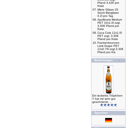
Pfand 3,42€ pro
Kiste
07.
Miete Gläser 20
Stück Biergläser
0.2l pro Tag
08.
Apollinaris Medium
PET 10x1.0l zzgl.
3.00€ Pfand pro
Kiste
09.
Coca Cola 12x1.0l
PET zzgl. 3.30€
Pfand pro Kiste
10.
Frankenbrunnen
Limit Grape PET
12x0.75l zzgl 3.30€
Pfand pro Kis
Bewertungen
Ein leckeres Tröpfchen
!! hat mir sehr gut
geschmeckt. ..
Sprachen