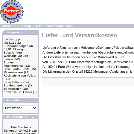
Startseite
»
Katalog
»
Liefer- und Versandkosten
Kategorien
Liefer- und Versandkosten
.Lieferstopp
.bis31.12.22
.Preisänderungen ab
Lieferung erfolgt nur nach Melsungen/Guxhagen/Felsberg/Spange
01,01,19 mög
Andere Lieferorte nur nach vorheriger Absprache eventuell mög
Bestellungen 4
Werktage vor Lief
Die Lieferkosten betragen bis 50 Euro Warenwert 6 Euro,
Biere->
(52)
von 50,01 bis 150 Euro Warenwert betragen die Lieferkosten 3
Brunnen,
Mischgetränke
(22)
Ab 150,01 Euro Warenwert erfolgt eine kostenlose Lieferung.
Cola, Fanta, Sprite
(15)
Die Lieferung in den Ortsteil 34212 Melsungen-Adelshausen ist 
Mineralwasser
(21)
Rücknahme von Vollgut
!!
(1)
Säfte / Weine
(14)
Sonderangebote
(2)
Zu vermieten
(18)
Kohlensäure, Gläser
(8)
Hersteller
Neue Produkte
.Hütt Brauhaus
Schoppen 24x0.33l zzgl
3.42€ Pfand pro Kiste