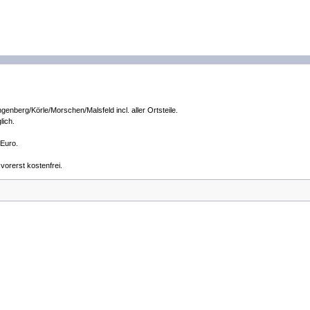
nberg/Körle/Morschen/Malsfeld incl. aller Ortsteile.
lich.
 Euro.
vorerst kostenfrei.