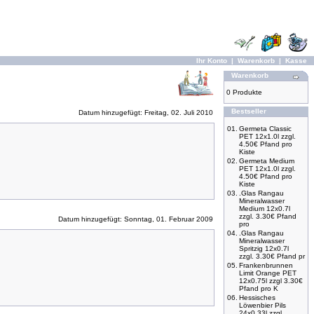
Ihr Konto
|
Warenkorb
|
Kasse
Warenkorb
0 Produkte
Bestseller
Datum hinzugefügt: Freitag, 02. Juli 2010
01.
Germeta Classic
PET 12x1.0l zzgl.
4.50€ Pfand pro
Kiste
02.
Germeta Medium
PET 12x1.0l zzgl.
4.50€ Pfand pro
Kiste
03.
.Glas Rangau
Mineralwasser
Medium 12x0.7l
zzgl. 3.30€ Pfand
Datum hinzugefügt: Sonntag, 01. Februar 2009
pro
04.
.Glas Rangau
Mineralwasser
Spritzig 12x0.7l
zzgl. 3.30€ Pfand pr
05.
Frankenbrunnen
Limit Orange PET
12x0.75l zzgl 3.30€
Pfand pro K
06.
Hessisches
Löwenbier Pils
24x0,33l zzgl.