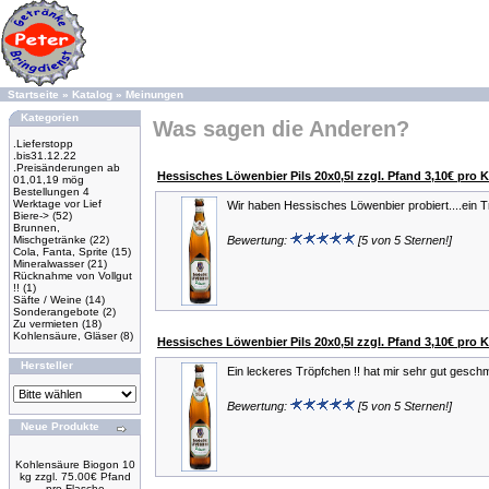
Startseite
»
Katalog
»
Meinungen
Kategorien
Was sagen die Anderen?
.Lieferstopp
.bis31.12.22
.Preisänderungen ab
Hessisches Löwenbier Pils 20x0,5l zzgl. Pfand 3,10€ pro K
01,01,19 mög
Bestellungen 4
Werktage vor Lief
Wir haben Hessisches Löwenbier probiert....ein Tra
Biere->
(52)
Brunnen,
Mischgetränke
(22)
Bewertung:
[5 von 5 Sternen!]
Cola, Fanta, Sprite
(15)
Mineralwasser
(21)
Rücknahme von Vollgut
!!
(1)
Säfte / Weine
(14)
Sonderangebote
(2)
Zu vermieten
(18)
Kohlensäure, Gläser
(8)
Hessisches Löwenbier Pils 20x0,5l zzgl. Pfand 3,10€ pro K
Hersteller
Ein leckeres Tröpfchen !! hat mir sehr gut gesch
Bewertung:
[5 von 5 Sternen!]
Neue Produkte
Kohlensäure Biogon 10
kg zzgl. 75.00€ Pfand
pro Flasche