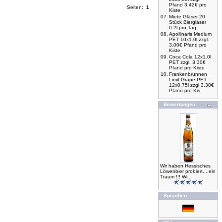
Pfand 3,42€ pro
Seiten:
1
Kiste
07.
Miete Gläser 20
Stück Biergläser
0.2l pro Tag
08.
Apollinaris Medium
PET 10x1.0l zzgl.
3.00€ Pfand pro
Kiste
09.
Coca Cola 12x1.0l
PET zzgl. 3.30€
Pfand pro Kiste
10.
Frankenbrunnen
Limit Grape PET
12x0.75l zzgl 3.30€
Pfand pro Kis
Bewertungen
Wir haben Hessisches
Löwenbier probiert....ein
Traum !!! Wi ..
Sprachen