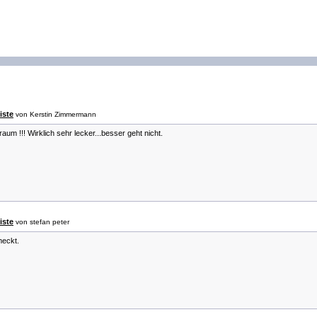
iste
von Kerstin Zimmermann
um !!! Wirklich sehr lecker...besser geht nicht.
iste
von stefan peter
meckt.