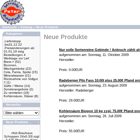
Startseite
»
Katalog
»
Neue Produkte
Kategorien
Neue Produkte
.Lieferstopp
.bis31.12.22
.Preisänderungen ab
Nur volle Sortenreine Gebinde ! Anbruch zählt als
01,01,19 mög
aufgenommen am: Sonntag, 11. Oktober 2009
Bestellungen 4
Werktage vor Lief
Hersteller:
Biere->
(52)
Brunnen,
Mischgetränke
(22)
Preis: 0.00EUR
Cola, Fanta, Sprite
(15)
Mineralwasser
(21)
Rücknahme von Vollgut
Radeberger Pils Fass 10.00l plus 25.00€ Pfand pr
!!
(1)
aufgenommen am: Sonntag, 23. August 2009
Säfte / Weine
(14)
Sonderangebote
(2)
Hersteller: Radeberger
Zu vermieten
(18)
Kohlensäure, Gläser
(8)
Preis: 29.00EUR
Hersteller
Kohlensäure Biogon 10 kg zzgl. 75.00€ Pfand pro
aufgenommen am: Sonntag, 26. Juli 2009
Hersteller:
Neue Produkte
Preis: 55.00EUR
.Hütt Brauhaus
Schoppen 24x0.33l zzgl
3.42€ Pfand pro Kiste