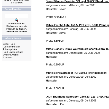
Jever Pilsener Fassbier 30l zzgl 30,00€ Pfand pro
14.00EUR
aufgenommen am: Mittwoch, 08. Juli 2009
Hersteller: Jever
Schnellsuche
Preis: 79.00EUR
Verwenden Sie
Volvic Frucht Apfel 6x1.5l PET zzgl. 3.00€ Pfand p
Stichworte, um ein
Produkt zu finden.
aufgenommen am: Sonntag, 28. Juni 2009
erweiterte Suche
Hersteller: Volvic
Informationen
Preis: 8.50EUR
Liefer- und
Versandkosten
Miete Gläser 6 Stück Weizenbiergläser 0.5l pro Ta
Privatsphäre
und Datenschutz
aufgenommen am: Donnerstag, 25. Juni 2009
Unsere AGB's
Hersteller:
Kontakt
Preis: 0.90EUR
Miete Bierglastraeger (für 10x0.3 l Henkelgläser.)
aufgenommen am: Dienstag, 09. Juni 2009
Hersteller:
Preis: 2.00EUR
.Hütt Brauhaus Schoppen 24x0.33l zzgl 3.42€ Pfa
aufgenommen am: Dienstag, 09. Juni 2009
Hersteller: Hütt