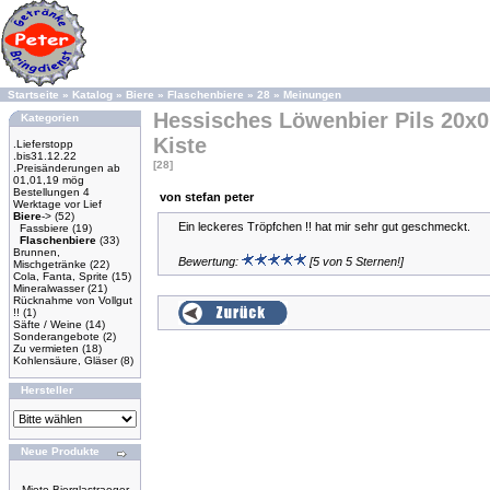
Startseite
»
Katalog
»
Biere
»
Flaschenbiere
»
28
»
Meinungen
Hessisches Löwenbier Pils 20x0,
Kategorien
Kiste
.Lieferstopp
.bis31.12.22
[28]
.Preisänderungen ab
01,01,19 mög
Bestellungen 4
von stefan peter
Werktage vor Lief
Biere
->
(52)
Ein leckeres Tröpfchen !! hat mir sehr gut geschmeckt.
Fassbiere
(19)
Flaschenbiere
(33)
Brunnen,
Bewertung:
[5 von 5 Sternen!]
Mischgetränke
(22)
Cola, Fanta, Sprite
(15)
Mineralwasser
(21)
Rücknahme von Vollgut
!!
(1)
Säfte / Weine
(14)
Sonderangebote
(2)
Zu vermieten
(18)
Kohlensäure, Gläser
(8)
Hersteller
Neue Produkte
Miete Bierglastraeger