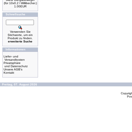
(für 10x0.2 l Willibecher.)
1.00EUR
Schnellsuche
Verwenden Sie
Stichworte, um ein
Produkt zu finden.
erweiterte Suche
Informationen
Liefer- und
Versandkosten
Privatsphäre
und Datenschutz
Unsere AGB's
Kontakt
Freitag, 07. August 2026
Copyrig
Po