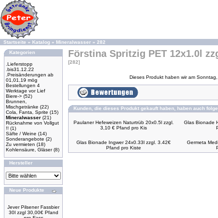
Startseite
»
Katalog
»
Mineralwasser
»
282
Förstina Spritzig PET 12x1.0l zz
Kategorien
[282]
.Lieferstopp
.bis31.12.22
.Preisänderungen ab
Dieses Produkt haben wir am Sonntag,
01,01,19 mög
Bestellungen 4
Werktage vor Lief
Biere->
(52)
Brunnen,
Mischgetränke
(22)
Kunden, die dieses Produkt gekauft haben, haben auch folge
Cola, Fanta, Sprite
(15)
Mineralwasser
(21)
Paulaner Hefeweizen Naturtrüb 20x0.5l zzgl.
Glas Bionade H
Rücknahme von Vollgut
3,10 € Pfand pro Kis
!!
(1)
Säfte / Weine
(14)
Sonderangebote
(2)
Glas Bionade Ingwer 24x0.33l zzgl. 3.42€
Germeta Medi
Zu vermieten
(18)
Pfand pro Kiste
Kohlensäure, Gläser
(8)
Hersteller
Neue Produkte
Jever Pilsener Fassbier
30l zzgl 30,00€ Pfand
pro Fass