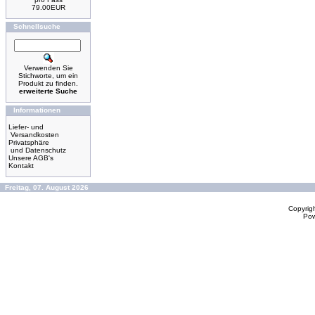
79.00EUR
Schnellsuche
Verwenden Sie
Stichworte, um ein
Produkt zu finden.
erweiterte Suche
Informationen
Liefer- und
Versandkosten
Privatsphäre
und Datenschutz
Unsere AGB's
Kontakt
Freitag, 07. August 2026
Copyrig
Po