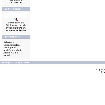
55.00EUR
Schnellsuche
Verwenden Sie
Stichworte, um ein
Produkt zu finden.
erweiterte Suche
Informationen
Liefer- und
Versandkosten
Privatsphäre
und Datenschutz
Unsere AGB's
Kontakt
Freitag, 07. August 2026
Copyrig
Po