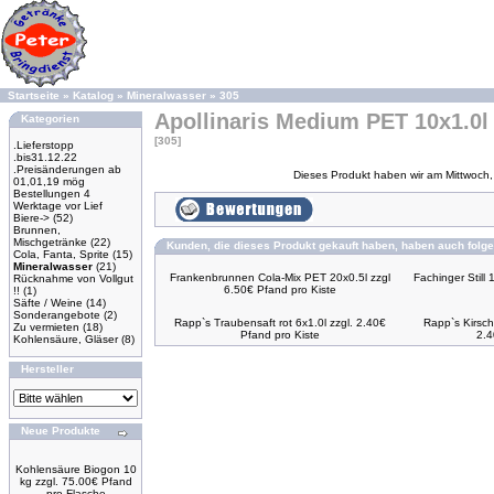
Startseite
»
Katalog
»
Mineralwasser
»
305
Apollinaris Medium PET 10x1.0l 
Kategorien
[305]
.Lieferstopp
.bis31.12.22
.Preisänderungen ab
Dieses Produkt haben wir am Mittwoch
01,01,19 mög
Bestellungen 4
Werktage vor Lief
Biere->
(52)
Brunnen,
Mischgetränke
(22)
Kunden, die dieses Produkt gekauft haben, haben auch folge
Cola, Fanta, Sprite
(15)
Mineralwasser
(21)
Frankenbrunnen Cola-Mix PET 20x0.5l zzgl
Fachinger Still 
Rücknahme von Vollgut
6.50€ Pfand pro Kiste
!!
(1)
Säfte / Weine
(14)
Sonderangebote
(2)
Rapp`s Traubensaft rot 6x1.0l zzgl. 2.40€
Rapp`s Kirsch 
Zu vermieten
(18)
Pfand pro Kiste
2.4
Kohlensäure, Gläser
(8)
Hersteller
Neue Produkte
Kohlensäure Biogon 10
kg zzgl. 75.00€ Pfand
pro Flasche