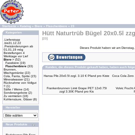
Startseite
»
Katalog
»
Biere
»
Flaschenbiere
»
23
Hütt Naturtrüb Bügel 20x0.5l zzg
Kategorien
[23]
.Lieferstopp
.bis31.12.22
.Preisänderungen ab
Dieses Produkt haben wir am Dienstag
01,01,19 mög
Bestellungen 4
Werktage vor Lief
Biere
->
(52)
Fassbiere
(19)
Flaschenbiere
(33)
Kunden, die dieses Produkt gekauft haben, haben auch folge
Brunnen,
Mischgetränke
(22)
Hansa Pils 20x0.5l zzgl. 3.10 € Pfand pro Kiste
Coca Cola Zero 
Cola, Fanta, Sprite
(15)
Mineralwasser
(21)
Rücknahme von Vollgut
!!
(1)
Frankenbrunnen Limit Grape PET 12x0.75l
Volvic Frucht 
Säfte / Weine
(14)
zzgl 3.30€ Pfand pro Kis
Sonderangebote
(2)
Zu vermieten
(18)
Kohlensäure, Gläser
(8)
Hersteller
Neue Produkte
Radeberger Pils Fass