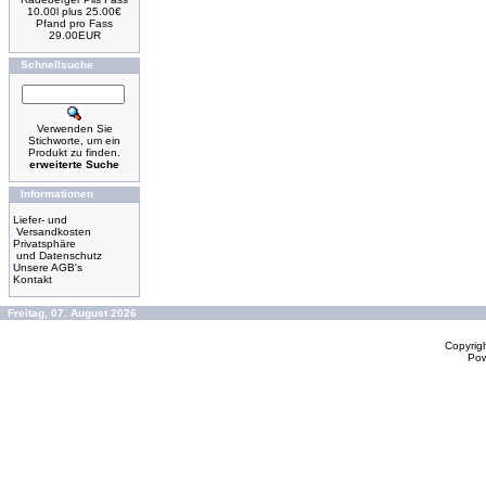
10.00l plus 25.00€
Pfand pro Fass
29.00EUR
Schnellsuche
Verwenden Sie
Stichworte, um ein
Produkt zu finden.
erweiterte Suche
Informationen
Liefer- und
Versandkosten
Privatsphäre
und Datenschutz
Unsere AGB's
Kontakt
Freitag, 07. August 2026
Copyrig
Po