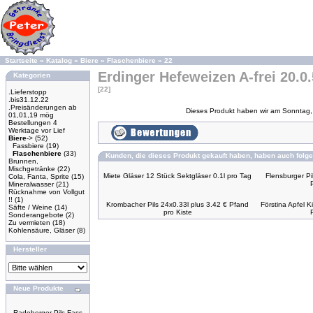
Startseite
»
Katalog
»
Biere
»
Flaschenbiere
»
22
Erdinger Hefeweizen A-frei 20.0.
Kategorien
[22]
.Lieferstopp
.bis31.12.22
.Preisänderungen ab
Dieses Produkt haben wir am Sonntag,
01,01,19 mög
Bestellungen 4
Werktage vor Lief
Biere
->
(52)
Fassbiere
(19)
Flaschenbiere
(33)
Kunden, die dieses Produkt gekauft haben, haben auch folge
Brunnen,
Mischgetränke
(22)
Miete Gläser 12 Stück Sektgläser 0.1l pro Tag
Flensburger Pi
Cola, Fanta, Sprite
(15)
Mineralwasser
(21)
Rücknahme von Vollgut
!!
(1)
Krombacher Pils 24x0.33l plus 3.42 € Pfand
Förstina Apfel K
Säfte / Weine
(14)
pro Kiste
Sonderangebote
(2)
Zu vermieten
(18)
Kohlensäure, Gläser
(8)
Hersteller
Neue Produkte
Radeberger Pils Fass