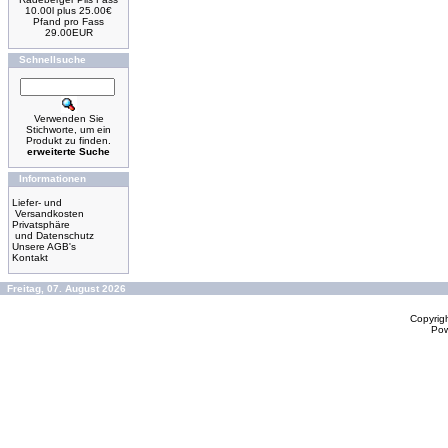
10.00l plus 25.00€
Pfand pro Fass
29.00EUR
Schnellsuche
Verwenden Sie
Stichworte, um ein
Produkt zu finden.
erweiterte Suche
Informationen
Liefer- und
Versandkosten
Privatsphäre
und Datenschutz
Unsere AGB's
Kontakt
Freitag, 07. August 2026
Copyrig
Po