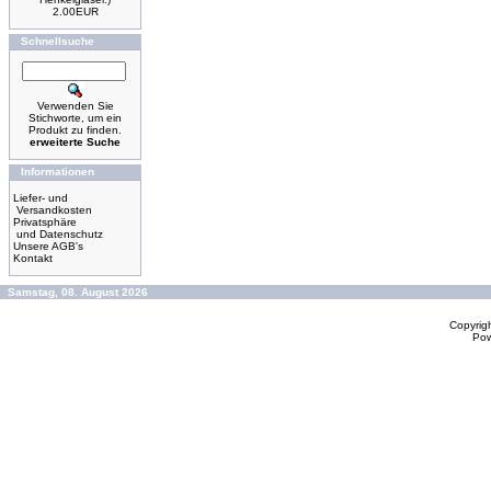
2.00EUR
Schnellsuche
Verwenden Sie
Stichworte, um ein
Produkt zu finden.
erweiterte Suche
Informationen
Liefer- und
Versandkosten
Privatsphäre
und Datenschutz
Unsere AGB's
Kontakt
Samstag, 08. August 2026
Copyrig
Po