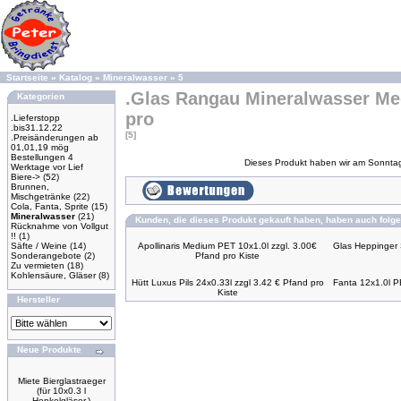
Startseite
»
Katalog
»
Mineralwasser
»
5
.Glas Rangau Mineralwasser Med
Kategorien
pro
.Lieferstopp
.bis31.12.22
[5]
.Preisänderungen ab
01,01,19 mög
Bestellungen 4
Dieses Produkt haben wir am Sonnta
Werktage vor Lief
Biere->
(52)
Brunnen,
Mischgetränke
(22)
Cola, Fanta, Sprite
(15)
Mineralwasser
(21)
Kunden, die dieses Produkt gekauft haben, haben auch folge
Rücknahme von Vollgut
!!
(1)
Säfte / Weine
(14)
Apollinaris Medium PET 10x1.0l zzgl. 3.00€
Glas Heppinger S
Sonderangebote
(2)
Pfand pro Kiste
Zu vermieten
(18)
Kohlensäure, Gläser
(8)
Hütt Luxus Pils 24x0.33l zzgl 3.42 € Pfand pro
Fanta 12x1.0l P
Kiste
Hersteller
Neue Produkte
Miete Bierglastraeger
(für 10x0.3 l
Henkelgläser.)