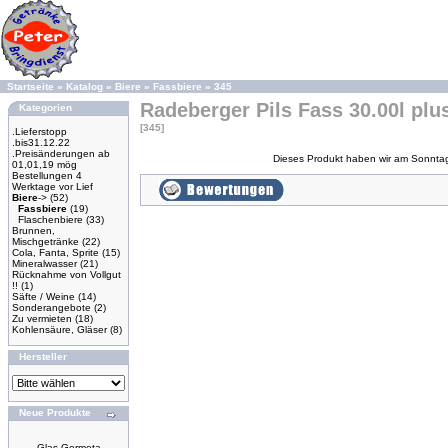
Startseite
»
Katalog
»
Biere
»
Fassbiere
»
345
Radeberger Pils Fass 30.00l plu
Kategorien
[345]
.Lieferstopp
.bis31.12.22
.Preisänderungen ab
Dieses Produkt haben wir am Sonnta
01,01,19 mög
Bestellungen 4
Werktage vor Lief
Biere
->
(52)
Fassbiere
(19)
Flaschenbiere
(33)
Brunnen,
Mischgetränke
(22)
Cola, Fanta, Sprite
(15)
Mineralwasser
(21)
Rücknahme von Vollgut
!!
(1)
Säfte / Weine
(14)
Sonderangebote
(2)
Zu vermieten
(18)
Kohlensäure, Gläser
(8)
Hersteller
Neue Produkte
Glas Germeta