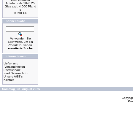
Apfelschorle 20x0.25l
Glas zzgl. 4.50€ Pfand
p
11.50EUR
Schnellsuche
Verwenden Sie
Stichworte, um ein
Produkt zu finden.
erweiterte Suche
Informationen
Liefer- und
Versandkosten
Privatsphäre
und Datenschutz
Unsere AGB's
Kontakt
Samstag, 08. August 2026
Copyrig
Po