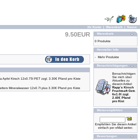
Ihr Konto
|
Warenkorb
|
Kasse
9.50EUR
Warenkorb
0 Produkte
Hersteller Info
-
Mehr Produkte
Benachrichtigungen
Benachrichtigen
Sie mich über
na Apfel Kirsch 12x0.75l PET zzgl. 3.30€ Pfand pro Kiste
Aktuelles zu
diesem Artikel
Rapp`s Kirsch
elters Mineralwasser 12x0.7l plus 3.30€ Pfand pro Kiste
Fruchtsaft Getr.
6x1.0l zzgl.
2.40€ Pfand
pro Kist
Weiterempfehlen
Empfehlen Sie diesen Artikel
einfach per eMail weiter.
Bewertungen