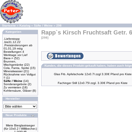
Startseite
»
Katalog
»
Säfte / Weine
»
298
Rapp`s Kirsch Fruchtsaft Getr. 6
Kategorien
[298]
.Lieferstopp
.bis31.12.22
.Preisänderungen ab
01,01,19 mög
Bestellungen 4
Werktage vor Lief
Biere->
(52)
Brunnen,
Mischgetränke
(22)
Kunden, die dieses Produkt gekauft haben, haben auch folge
Cola, Fanta, Sprite
(15)
Mineralwasser
(21)
Glas Frb. Apfelschorle 12x0.7l zzgl 3.30€ Pfand pro Kiste
Rücknahme von Vollgut
!!
(1)
Säfte / Weine
(14)
Fachinger Still 12x0.75l zzgl. 3.30€ Pfand pro Kiste
Sonderangebote
(2)
Zu vermieten
(18)
Kohlensäure, Gläser
(8)
Hersteller
Neue Produkte
Miete Bierglastraeger
(für 10x0.2 l Willibecher.)
1.00EUR