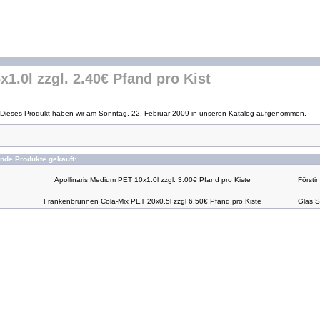
x1.0l zzgl. 2.40€ Pfand pro Kist
Dieses Produkt haben wir am Sonntag, 22. Februar 2009 in unseren Katalog aufgenommen.
nde Produkte gekauft:
Apollinaris Medium PET 10x1.0l zzgl. 3.00€ Pfand pro Kiste
Försti
Frankenbrunnen Cola-Mix PET 20x0.5l zzgl 6.50€ Pfand pro Kiste
Glas S