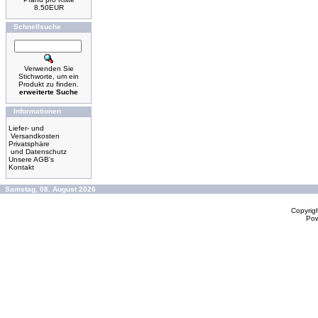
8.50EUR
Schnellsuche
Verwenden Sie
Stichworte, um ein
Produkt zu finden.
erweiterte Suche
Informationen
Liefer- und
Versandkosten
Privatsphäre
und Datenschutz
Unsere AGB's
Kontakt
Samstag, 08. August 2026
Copyrig
Po