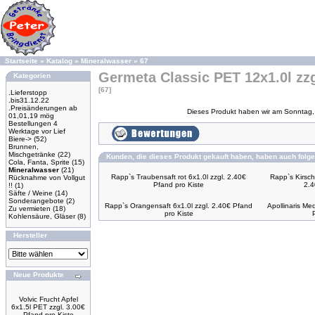
Startseite
»
Katalog
»
Mineralwasser
»
67
Germeta Classic PET 12x1.0l zzg
Kategorien
[67]
.Lieferstopp
.bis31.12.22
.Preisänderungen ab
Dieses Produkt haben wir am Sonntag,
01,01,19 mög
Bestellungen 4
Werktage vor Lief
Biere->
(52)
Brunnen,
Mischgetränke
(22)
Kunden, die dieses Produkt gekauft haben, haben auch folge
Cola, Fanta, Sprite
(15)
Mineralwasser
(21)
Rapp`s Traubensaft rot 6x1.0l zzgl. 2.40€
Rapp`s Kirsch 
Rücknahme von Vollgut
Pfand pro Kiste
2.4
!!
(1)
Säfte / Weine
(14)
Sonderangebote
(2)
Rapp`s Orangensaft 6x1.0l zzgl. 2.40€ Pfand
Apollinaris Me
Zu vermieten
(18)
pro Kiste
Kohlensäure, Gläser
(8)
Hersteller
Neue Produkte
Volvic Frucht Apfel
6x1.5l PET zzgl. 3.00€
Pfand pro Kiste