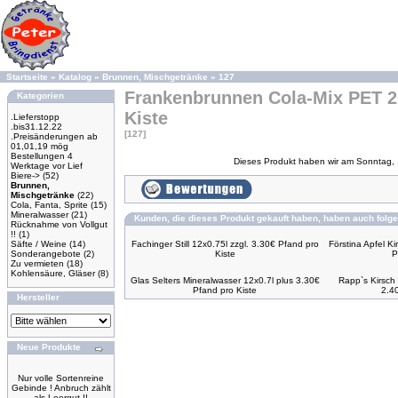
Startseite
»
Katalog
»
Brunnen, Mischgetränke
»
127
Frankenbrunnen Cola-Mix PET 20
Kategorien
Kiste
.Lieferstopp
.bis31.12.22
[127]
.Preisänderungen ab
01,01,19 mög
Bestellungen 4
Dieses Produkt haben wir am Sonntag,
Werktage vor Lief
Biere->
(52)
Brunnen,
Mischgetränke
(22)
Cola, Fanta, Sprite
(15)
Mineralwasser
(21)
Kunden, die dieses Produkt gekauft haben, haben auch folge
Rücknahme von Vollgut
!!
(1)
Säfte / Weine
(14)
Fachinger Still 12x0.75l zzgl. 3.30€ Pfand pro
Förstina Apfel K
Sonderangebote
(2)
Kiste
P
Zu vermieten
(18)
Kohlensäure, Gläser
(8)
Glas Selters Mineralwasser 12x0.7l plus 3.30€
Rapp`s Kirsch F
Pfand pro Kiste
2.4
Hersteller
Neue Produkte
Nur volle Sortenreine
Gebinde ! Anbruch zählt
als Leergut !!