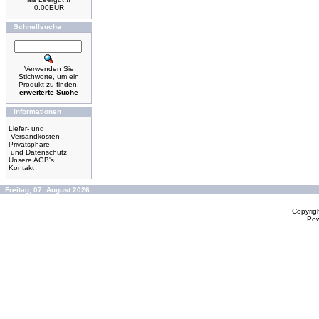
0.00EUR
Schnellsuche
Verwenden Sie
Stichworte, um ein
Produkt zu finden.
erweiterte Suche
Informationen
Liefer- und
Versandkosten
Privatsphäre
und Datenschutz
Unsere AGB's
Kontakt
Freitag, 07. August 2026
Copyrig
Po