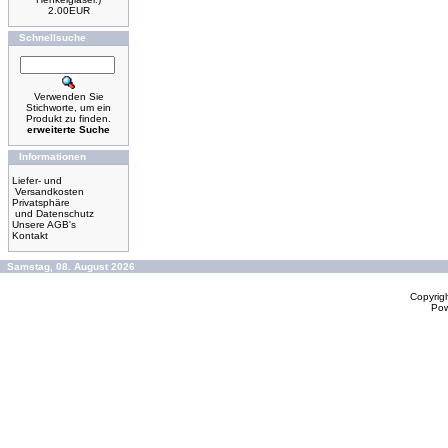
2.00EUR
Schnellsuche
Verwenden Sie
Stichworte, um ein
Produkt zu finden.
erweiterte Suche
Informationen
Liefer- und
Versandkosten
Privatsphäre
und Datenschutz
Unsere AGB's
Kontakt
Samstag, 08. August 2026
Copyrig
Po