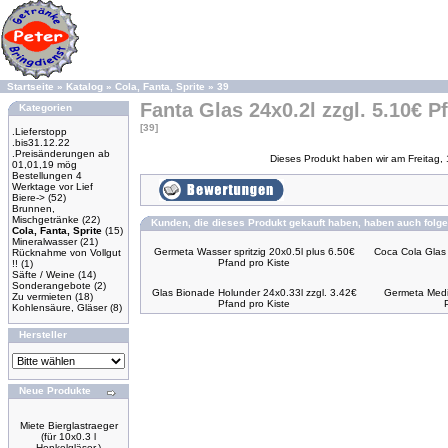
Startseite
»
Katalog
»
Cola, Fanta, Sprite
»
39
Fanta Glas 24x0.2l zzgl. 5.10€ P
Kategorien
[39]
.Lieferstopp
.bis31.12.22
.Preisänderungen ab
Dieses Produkt haben wir am Freitag,
01,01,19 mög
Bestellungen 4
Werktage vor Lief
Biere->
(52)
Brunnen,
Mischgetränke
(22)
Kunden, die dieses Produkt gekauft haben, haben auch folge
Cola, Fanta, Sprite
(15)
Mineralwasser
(21)
Germeta Wasser spritzig 20x0.5l plus 6.50€
Coca Cola Glas 
Rücknahme von Vollgut
Pfand pro Kiste
!!
(1)
Säfte / Weine
(14)
Sonderangebote
(2)
Glas Bionade Holunder 24x0.33l zzgl. 3.42€
Germeta Medi
Zu vermieten
(18)
Pfand pro Kiste
Kohlensäure, Gläser
(8)
Hersteller
Neue Produkte
Miete Bierglastraeger
(für 10x0.3 l
Henkelgläser.)