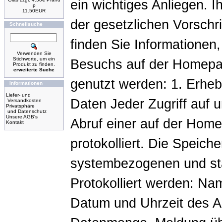
ein wichtiges Anliegen.
p
11.50EUR
der gesetzlichen Vorschr
Schnellsuche
finden Sie Informationen
Verwenden Sie
Stichworte, um ein
Besuchs auf der Homepag
Produkt zu finden.
erweiterte Suche
genutzt werden: 1. Erhe
Informationen
Liefer- und
Daten Jeder Zugriff auf
Versandkosten
Privatsphäre
und Datenschutz
Unsere AGB's
Abruf einer auf der Home
Kontakt
protokolliert. Die Speich
systembezogenen und st
Protokolliert werden: Na
Datum und Uhrzeit des A