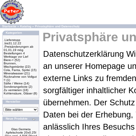
Startseite
»
Katalog
»
Privatsphäre und Datenschutz
Privatsphäre u
Kategorien
.Lieferstopp
.bis31.12.22
.Preisänderungen ab
01,01,19 mög
Datenschutzerklärung Wir
Bestellungen 4
Werktage vor Lief
Biere->
(52)
Brunnen,
an unserer Homepage un
Mischgetränke
(22)
Cola, Fanta, Sprite
(15)
Mineralwasser
(21)
externe Links zu fremden
Rücknahme von Vollgut
!!
(1)
Säfte / Weine
(14)
Sonderangebote
(2)
sorgfältiger inhaltlicher 
Zu vermieten
(18)
Kohlensäure, Gläser
(8)
übernehmen. Der Schutz
Hersteller
Daten bei der Erhebung,
Neue Produkte
anlässlich Ihres Besuch
Glas Germeta
Apfelschorle 20x0.25l
Glas zzgl. 4.50€ Pfand