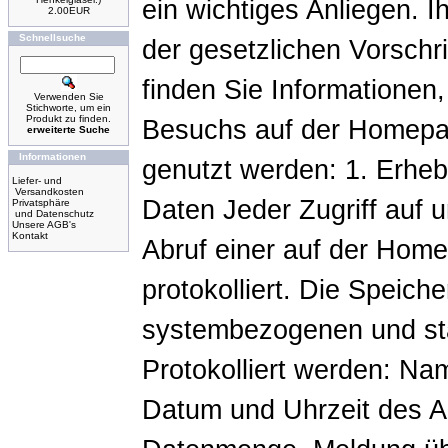
ein wichtiges Anliegen.
2.00EUR
Schnellsuche
der gesetzlichen Vorschr
finden Sie Informationen
Verwenden Sie
Stichworte, um ein
Produkt zu finden.
Besuchs auf der Homepag
erweiterte Suche
Informationen
genutzt werden: 1. Erhe
Liefer- und
Versandkosten
Daten Jeder Zugriff auf
Privatsphäre
und Datenschutz
Unsere AGB's
Kontakt
Abruf einer auf der Home
protokolliert. Die Speich
systembezogenen und st
Protokolliert werden: Na
Datum und Uhrzeit des A