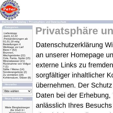
Startseite
»
Katalog
»
Privatsphäre und Datenschutz
Privatsphäre u
Kategorien
.Lieferstopp
.bis31.12.22
.Preisänderungen ab
01,01,19 mög
Datenschutzerklärung Wir
Bestellungen 4
Werktage vor Lief
Biere->
(52)
Brunnen,
an unserer Homepage un
Mischgetränke
(22)
Cola, Fanta, Sprite
(15)
Mineralwasser
(21)
externe Links zu fremden
Rücknahme von Vollgut
!!
(1)
Säfte / Weine
(14)
Sonderangebote
(2)
sorgfältiger inhaltlicher 
Zu vermieten
(18)
Kohlensäure, Gläser
(8)
übernehmen. Der Schutz
Hersteller
Daten bei der Erhebung,
Neue Produkte
anlässlich Ihres Besuch
Miete Bierglastraeger
(für 10x0.3 l
Henkelgläser.)