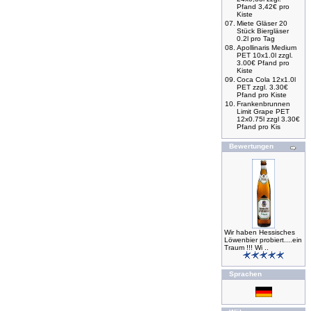
Pfand 3,42€ pro
Kiste
07.
Miete Gläser 20
Stück Biergläser
0.2l pro Tag
08.
Apollinaris Medium
PET 10x1.0l zzgl.
3.00€ Pfand pro
Kiste
09.
Coca Cola 12x1.0l
PET zzgl. 3.30€
Pfand pro Kiste
10.
Frankenbrunnen
Limit Grape PET
12x0.75l zzgl 3.30€
Pfand pro Kis
Bewertungen
Wir haben Hessisches
Löwenbier probiert....ein
Traum !!! Wi ..
Sprachen