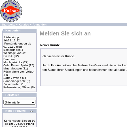
Startseite
»
Katalog
»
Anmelden
Kategorien
Melden Sie sich an
.Lieferstopp
.bis31.12.22
.Preisänderungen ab
Neuer Kunde
01,01,19 mög
Bestellungen 4
Werktage vor Lief
Biere->
(52)
Ich bin ein neuer Kunde.
Brunnen,
Mischgetränke
(22)
Durch Ihre Anmeldung bei Getraenke-Peter sind Sie in der Lage
Cola, Fanta, Sprite
(15)
Mineralwasser
(21)
den Status Ihrer Bestellungen und haben immer eine aktuelle Ü
Rücknahme von Vollgut
!!
(1)
Säfte / Weine
(14)
Sonderangebote
(2)
Zu vermieten
(18)
Kohlensäure, Gläser
(8)
Hersteller
Neue Produkte
Kohlensäure Biogon 10
kg zzgl. 75.00€ Pfand
pro Flasche