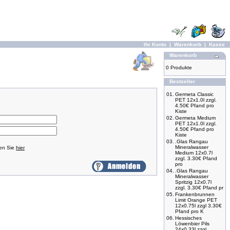
Ihr Konto
|
Warenkorb
|
Kasse
Warenkorb
0 Produkte
Bestseller
01.
Germeta Classic
PET 12x1.0l zzgl.
4.50€ Pfand pro
Kiste
02.
Germeta Medium
PET 12x1.0l zzgl.
4.50€ Pfand pro
Kiste
03.
.Glas Rangau
Mineralwasser
ken Sie
hier
Medium 12x0.7l
zzgl. 3.30€ Pfand
pro
04.
.Glas Rangau
Mineralwasser
Spritzig 12x0.7l
zzgl. 3.30€ Pfand pr
05.
Frankenbrunnen
Limit Orange PET
12x0.75l zzgl 3.30€
Pfand pro K
06.
Hessisches
Löwenbier Pils
24x0,33l zzgl.