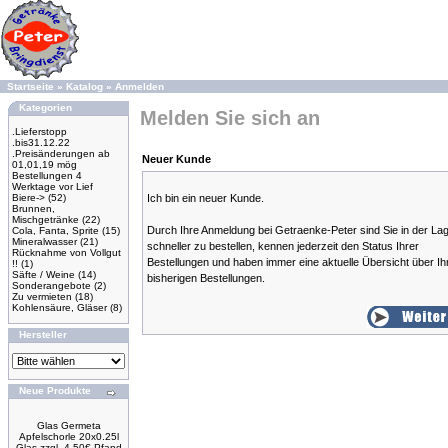
Startseite
»
Katalog
»
Anmelden
Kategorien
Melden Sie sich an
.Lieferstopp
.bis31.12.22
.Preisänderungen ab
Neuer Kunde
01,01,19 mög
Bestellungen 4
Werktage vor Lief
Biere->
(52)
Ich bin ein neuer Kunde.
Brunnen,
Mischgetränke
(22)
Durch Ihre Anmeldung bei Getraenke-Peter sind Sie in der La
Cola, Fanta, Sprite
(15)
Mineralwasser
(21)
schneller zu bestellen, kennen jederzeit den Status Ihrer
Rücknahme von Vollgut
Bestellungen und haben immer eine aktuelle Übersicht über Ih
!!
(1)
Säfte / Weine
(14)
bisherigen Bestellungen.
Sonderangebote
(2)
Zu vermieten
(18)
Kohlensäure, Gläser
(8)
Hersteller
Neue Produkte
Glas Germeta
Apfelschorle 20x0.25l
Glas zzgl. 4.50€ Pfand