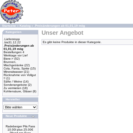
Startseite
»
Katalog
»
.Preisänderungen ab 01,01,19 mög
Unser Angebot
Kategorien
.Lieferstopp
Es gibt keine Produkte in dieser Kategorie.
.bis31.12.22
.Preisänderungen ab
01,01,19 mög
Bestellungen 4
Werktage vor Lief
Biere->
(52)
Brunnen,
Mischgetränke
(22)
Cola, Fanta, Sprite
(15)
Mineralwasser
(21)
Rücknahme von Vollgut
!!
(1)
Säfte / Weine
(14)
Sonderangebote
(2)
Zu vermieten
(18)
Kohlensäure, Gläser
(8)
Hersteller
Neue Produkte
Radeberger Pils Fass
10.00l plus 25.00€
Pfand pro Fass