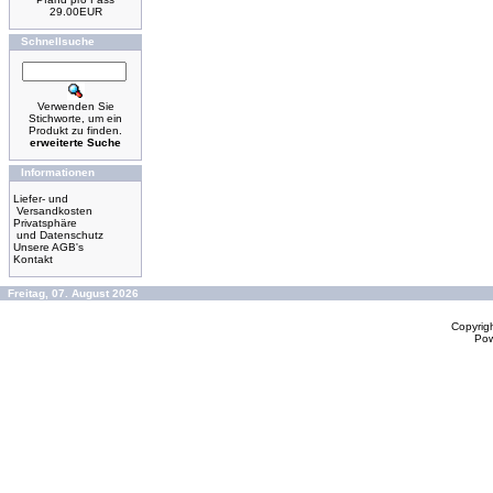
29.00EUR
Schnellsuche
Verwenden Sie
Stichworte, um ein
Produkt zu finden.
erweiterte Suche
Informationen
Liefer- und
Versandkosten
Privatsphäre
und Datenschutz
Unsere AGB's
Kontakt
Freitag, 07. August 2026
Copyrig
Po