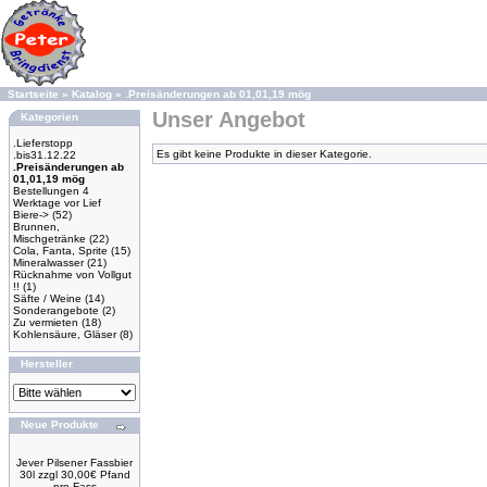
Startseite
»
Katalog
»
.Preisänderungen ab 01,01,19 mög
Unser Angebot
Kategorien
.Lieferstopp
Es gibt keine Produkte in dieser Kategorie.
.bis31.12.22
.Preisänderungen ab
01,01,19 mög
Bestellungen 4
Werktage vor Lief
Biere->
(52)
Brunnen,
Mischgetränke
(22)
Cola, Fanta, Sprite
(15)
Mineralwasser
(21)
Rücknahme von Vollgut
!!
(1)
Säfte / Weine
(14)
Sonderangebote
(2)
Zu vermieten
(18)
Kohlensäure, Gläser
(8)
Hersteller
Neue Produkte
Jever Pilsener Fassbier
30l zzgl 30,00€ Pfand
pro Fass