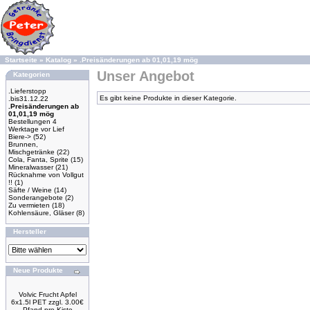
Startseite
»
Katalog
»
.Preisänderungen ab 01,01,19 mög
Unser Angebot
Kategorien
.Lieferstopp
Es gibt keine Produkte in dieser Kategorie.
.bis31.12.22
.Preisänderungen ab
01,01,19 mög
Bestellungen 4
Werktage vor Lief
Biere->
(52)
Brunnen,
Mischgetränke
(22)
Cola, Fanta, Sprite
(15)
Mineralwasser
(21)
Rücknahme von Vollgut
!!
(1)
Säfte / Weine
(14)
Sonderangebote
(2)
Zu vermieten
(18)
Kohlensäure, Gläser
(8)
Hersteller
Neue Produkte
Volvic Frucht Apfel
6x1.5l PET zzgl. 3.00€
Pfand pro Kiste