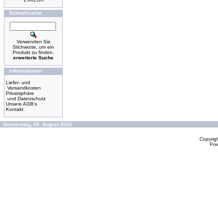
Schnellsuche
Verwenden Sie
Stichworte, um ein
Produkt zu finden.
erweiterte Suche
Informationen
Liefer- und
Versandkosten
Privatsphäre
und Datenschutz
Unsere AGB's
Kontakt
Donnerstag, 06. August 2026
Copyrig
Po