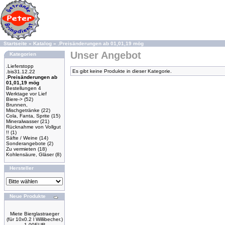
Startseite
»
Katalog
»
.Preisänderungen ab 01,01,19 mög
Unser Angebot
Kategorien
.Lieferstopp
Es gibt keine Produkte in dieser Kategorie.
.bis31.12.22
.Preisänderungen ab
01,01,19 mög
Bestellungen 4
Werktage vor Lief
Biere->
(52)
Brunnen,
Mischgetränke
(22)
Cola, Fanta, Sprite
(15)
Mineralwasser
(21)
Rücknahme von Vollgut
!!
(1)
Säfte / Weine
(14)
Sonderangebote
(2)
Zu vermieten
(18)
Kohlensäure, Gläser
(8)
Hersteller
Neue Produkte
Miete Bierglastraeger
(für 10x0.2 l Willibecher.)
1.00EUR