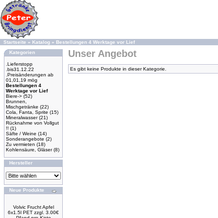
Startseite
»
Katalog
»
Bestellungen 4 Werktage vor Lief
Unser Angebot
Kategorien
.Lieferstopp
Es gibt keine Produkte in dieser Kategorie.
.bis31.12.22
.Preisänderungen ab
01,01,19 mög
Bestellungen 4
Werktage vor Lief
Biere->
(52)
Brunnen,
Mischgetränke
(22)
Cola, Fanta, Sprite
(15)
Mineralwasser
(21)
Rücknahme von Vollgut
!!
(1)
Säfte / Weine
(14)
Sonderangebote
(2)
Zu vermieten
(18)
Kohlensäure, Gläser
(8)
Hersteller
Neue Produkte
Volvic Frucht Apfel
6x1.5l PET zzgl. 3.00€
Pfand pro Kiste