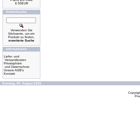
8.50EUR
Schnellsuche
Verwenden Sie
Stichworte, um ein
Produkt zu finden.
erweiterte Suche
Informationen
Liefer- und
Versandkosten
Privatsphäre
und Datenschutz
Unsere AGB's
Kontakt
Sonntag, 09. August 2026
Copyrig
Po