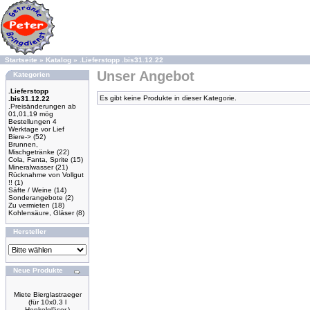
Startseite
»
Katalog
»
.Lieferstopp .bis31.12.22
Unser Angebot
Kategorien
.Lieferstopp
Es gibt keine Produkte in dieser Kategorie.
.bis31.12.22
.Preisänderungen ab
01,01,19 mög
Bestellungen 4
Werktage vor Lief
Biere->
(52)
Brunnen,
Mischgetränke
(22)
Cola, Fanta, Sprite
(15)
Mineralwasser
(21)
Rücknahme von Vollgut
!!
(1)
Säfte / Weine
(14)
Sonderangebote
(2)
Zu vermieten
(18)
Kohlensäure, Gläser
(8)
Hersteller
Neue Produkte
Miete Bierglastraeger
(für 10x0.3 l
Henkelgläser.)