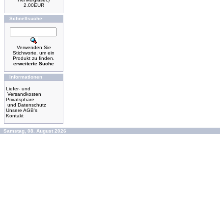
2.00EUR
Schnellsuche
Verwenden Sie
Stichworte, um ein
Produkt zu finden.
erweiterte Suche
Informationen
Liefer- und
Versandkosten
Privatsphäre
und Datenschutz
Unsere AGB's
Kontakt
Samstag, 08. August 2026