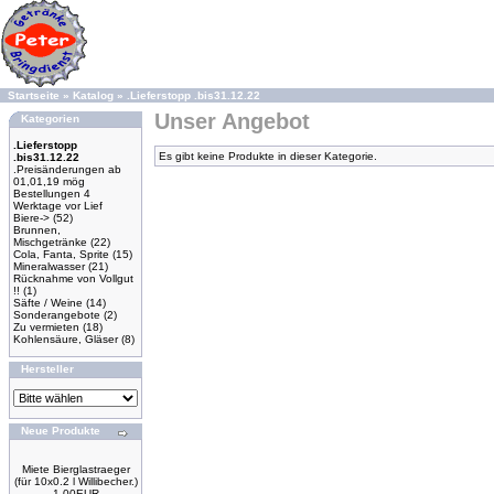
Startseite
»
Katalog
»
.Lieferstopp .bis31.12.22
Unser Angebot
Kategorien
.Lieferstopp
Es gibt keine Produkte in dieser Kategorie.
.bis31.12.22
.Preisänderungen ab
01,01,19 mög
Bestellungen 4
Werktage vor Lief
Biere->
(52)
Brunnen,
Mischgetränke
(22)
Cola, Fanta, Sprite
(15)
Mineralwasser
(21)
Rücknahme von Vollgut
!!
(1)
Säfte / Weine
(14)
Sonderangebote
(2)
Zu vermieten
(18)
Kohlensäure, Gläser
(8)
Hersteller
Neue Produkte
Miete Bierglastraeger
(für 10x0.2 l Willibecher.)
1.00EUR