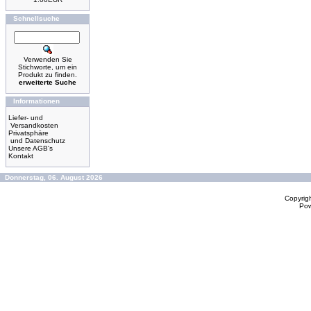
Schnellsuche
Verwenden Sie
Stichworte, um ein
Produkt zu finden.
erweiterte Suche
Informationen
Liefer- und
Versandkosten
Privatsphäre
und Datenschutz
Unsere AGB's
Kontakt
Donnerstag, 06. August 2026
Copyrig
Po