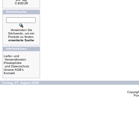
0.90EUR
Schnellsuche
Verwenden Sie
Stichworte, um ein
Produkt zu finden.
erweiterte Suche
Informationen
Liefer- und
Versandkosten
Privatsphäre
und Datenschutz
Unsere AGB's
Kontakt
Freitag, 07. August 2026
Copyrig
Po