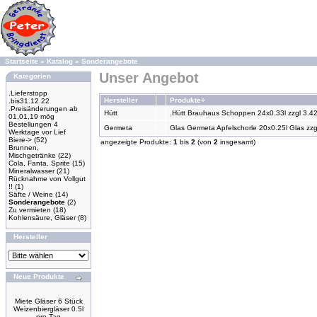
Startseite
»
Katalog
»
Sonderangebote
Unser Angebot
Kategorien
.Lieferstopp
Hersteller
Produkte+
.bis31.12.22
.Preisänderungen ab
Hütt
.Hütt Brauhaus Schoppen 24x0.33l zzgl 3.42
01,01,19 mög
Bestellungen 4
Germeta
Glas Germeta Apfelschorle 20x0.25l Glas zzg
Werktage vor Lief
Biere->
(52)
angezeigte Produkte:
1
bis
2
(von
2
insgesamt)
Brunnen,
Mischgetränke
(22)
Cola, Fanta, Sprite
(15)
Mineralwasser
(21)
Rücknahme von Vollgut
!!
(1)
Säfte / Weine
(14)
Sonderangebote
(2)
Zu vermieten
(18)
Kohlensäure, Gläser
(8)
Hersteller
Neue Produkte
Miete Gläser 6 Stück
Weizenbiergläser 0.5l
pro Tag