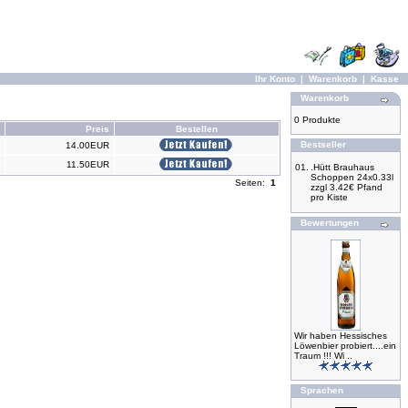
Ihr Konto
|
Warenkorb
|
Kasse
Warenkorb
0 Produkte
Preis
Bestellen
Bestseller
14.00EUR
11.50EUR
01.
.Hütt Brauhaus
Schoppen 24x0.33l
Seiten:
1
zzgl 3.42€ Pfand
pro Kiste
Bewertungen
Wir haben Hessisches
Löwenbier probiert....ein
Traum !!! Wi ..
Sprachen