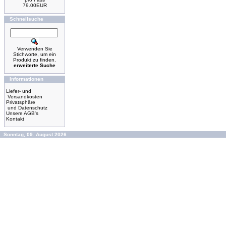
79.00EUR
Schnellsuche
Verwenden Sie
Stichworte, um ein
Produkt zu finden.
erweiterte Suche
Informationen
Liefer- und
Versandkosten
Privatsphäre
und Datenschutz
Unsere AGB's
Kontakt
Sonntag, 09. August 2026