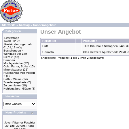
Startseite
»
Katalog
»
Sonderangebote
Unser Angebot
Kategorien
.Lieferstopp
Hersteller
Produkte+
.bis31.12.22
.Preisänderungen ab
Hütt
.Hütt Brauhaus Schoppen 24x0.33l
01,01,19 mög
Bestellungen 4
Germeta
Glas Germeta Apfelschorle 20x0.25
Werktage vor Lief
Biere->
(52)
angezeigte Produkte:
1
bis
2
(von
2
insgesamt)
Brunnen,
Mischgetränke
(22)
Cola, Fanta, Sprite
(15)
Mineralwasser
(21)
Rücknahme von Vollgut
!!
(1)
Säfte / Weine
(14)
Sonderangebote
(2)
Zu vermieten
(18)
Kohlensäure, Gläser
(8)
Hersteller
Neue Produkte
Jever Pilsener Fassbier
30l zzgl 30,00€ Pfand
pro Fass