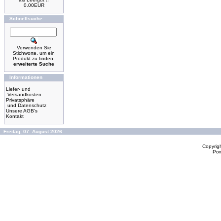
0.00EUR
Schnellsuche
Verwenden Sie
Stichworte, um ein
Produkt zu finden.
erweiterte Suche
Informationen
Liefer- und
Versandkosten
Privatsphäre
und Datenschutz
Unsere AGB's
Kontakt
Freitag, 07. August 2026
Copyrig
Po