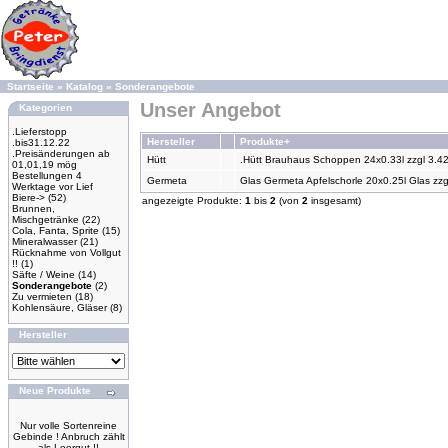
Startseite
»
Katalog
»
Sonderangebote
Unser Angebot
Kategorien
.Lieferstopp
Hersteller
Produkte+
.bis31.12.22
.Preisänderungen ab
Hütt
.Hütt Brauhaus Schoppen 24x0.33l zzgl 3.42
01,01,19 mög
Bestellungen 4
Germeta
Glas Germeta Apfelschorle 20x0.25l Glas zzg
Werktage vor Lief
Biere->
(52)
angezeigte Produkte:
1
bis
2
(von
2
insgesamt)
Brunnen,
Mischgetränke
(22)
Cola, Fanta, Sprite
(15)
Mineralwasser
(21)
Rücknahme von Vollgut
!!
(1)
Säfte / Weine
(14)
Sonderangebote
(2)
Zu vermieten
(18)
Kohlensäure, Gläser
(8)
Hersteller
Neue Produkte
Nur volle Sortenreine
Gebinde ! Anbruch zählt
als Leergut !!