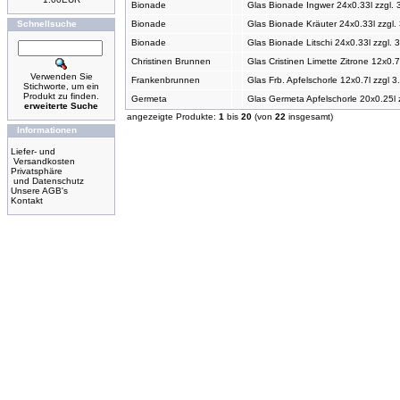
Bionade
Glas Bionade Ingwer 24x0.33l zzgl. 
Schnellsuche
Bionade
Glas Bionade Kräuter 24x0.33l zzgl.
Bionade
Glas Bionade Litschi 24x0.33l zzgl. 
Christinen Brunnen
Glas Cristinen Limette Zitrone 12x0.7
Verwenden Sie
Frankenbrunnen
Glas Frb. Apfelschorle 12x0.7l zzgl 
Stichworte, um ein
Produkt zu finden.
Germeta
Glas Germeta Apfelschorle 20x0.25l 
erweiterte Suche
angezeigte Produkte:
1
bis
20
(von
22
insgesamt)
Informationen
Liefer- und
Versandkosten
Privatsphäre
und Datenschutz
Unsere AGB's
Kontakt