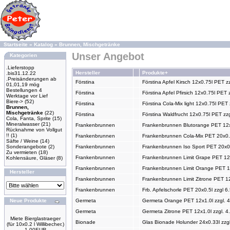
Startseite
»
Katalog
»
Brunnen, Mischgetränke
Unser Angebot
Kategorien
.Lieferstopp
Hersteller
Produkte+
.bis31.12.22
.Preisänderungen ab
Förstina
Förstina Apfel Kirsch 12x0.75l PET z
01,01,19 mög
Bestellungen 4
Förstina
Förstina Apfel Pfirsich 12x0.75l PET 
Werktage vor Lief
Biere->
(52)
Förstina
Förstina Cola-Mix light 12x0.75l PET
Brunnen,
Mischgetränke
(22)
Förstina
Förstina Waldfrucht 12x0.75l PET zzg
Cola, Fanta, Sprite
(15)
Mineralwasser
(21)
Frankenbrunnen
Frankenbrunnen Blutorange PET 12x0
Rücknahme von Vollgut
!!
(1)
Frankenbrunnen
Frankenbrunnen Cola-Mix PET 20x0.5
Säfte / Weine
(14)
Sonderangebote
(2)
Frankenbrunnen
Frankenbrunnen Iso Sport PET 20x0.
Zu vermieten
(18)
Frankenbrunnen
Frankenbrunnen Limit Grape PET 12x
Kohlensäure, Gläser
(8)
Frankenbrunnen
Frankenbrunnen Limit Orange PET 12
Hersteller
Frankenbrunnen
Frankenbrunnen Limit Zitrone PET 12
Frankenbrunnen
Frb. Apfelschorle PET 20x0.5l zzgl 6
Neue Produkte
Germeta
Germeta Orange PET 12x1.0l zzgl. 4
Germeta
Germeta Zitrone PET 12x1.0l zzgl. 4
Miete Bierglastraeger
Bionade
Glas Bionade Holunder 24x0.33l zzgl
(für 10x0.2 l Willibecher.)
1.00EUR