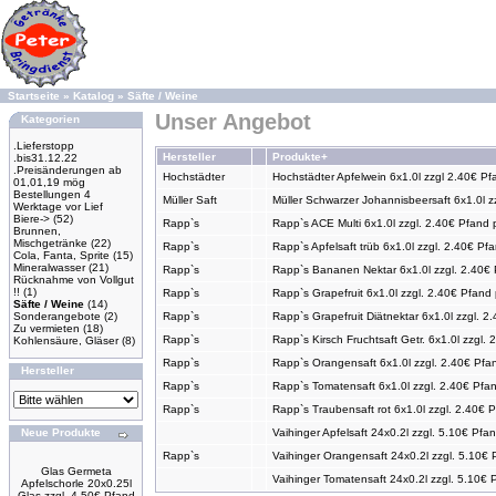
Startseite
»
Katalog
»
Säfte / Weine
Unser Angebot
Kategorien
.Lieferstopp
Hersteller
Produkte+
.bis31.12.22
.Preisänderungen ab
Hochstädter
Hochstädter Apfelwein 6x1.0l zzgl 2.40€ Pf
01,01,19 mög
Bestellungen 4
Müller Saft
Müller Schwarzer Johannisbeersaft 6x1.0l z
Werktage vor Lief
Biere->
(52)
Rapp`s
Rapp`s ACE Multi 6x1.0l zzgl. 2.40€ Pfand 
Brunnen,
Mischgetränke
(22)
Rapp`s
Rapp`s Apfelsaft trüb 6x1.0l zzgl. 2.40€ Pfa
Cola, Fanta, Sprite
(15)
Mineralwasser
(21)
Rapp`s
Rapp`s Bananen Nektar 6x1.0l zzgl. 2.40€ 
Rücknahme von Vollgut
!!
(1)
Rapp`s
Rapp`s Grapefruit 6x1.0l zzgl. 2.40€ Pfand 
Säfte / Weine
(14)
Sonderangebote
(2)
Rapp`s
Rapp`s Grapefruit Diätnektar 6x1.0l zzgl. 2
Zu vermieten
(18)
Rapp`s
Rapp`s Kirsch Fruchtsaft Getr. 6x1.0l zzgl. 
Kohlensäure, Gläser
(8)
Rapp`s
Rapp`s Orangensaft 6x1.0l zzgl. 2.40€ Pfan
Hersteller
Rapp`s
Rapp`s Tomatensaft 6x1.0l zzgl. 2.40€ Pfan
Rapp`s
Rapp`s Traubensaft rot 6x1.0l zzgl. 2.40€ P
Neue Produkte
Vaihinger Apfelsaft 24x0.2l zzgl. 5.10€ Pfan
Rapp`s
Vaihinger Orangensaft 24x0.2l zzgl. 5.10€ 
Glas Germeta
Vaihinger Tomatensaft 24x0.2l zzgl. 5.10€ 
Apfelschorle 20x0.25l
Glas zzgl. 4.50€ Pfand