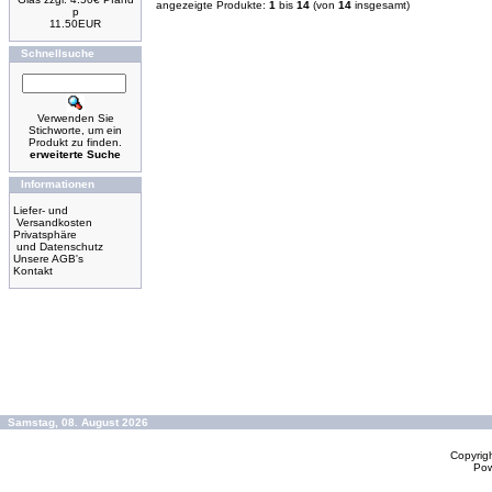
angezeigte Produkte:
1
bis
14
(von
14
insgesamt)
p
11.50EUR
Schnellsuche
Verwenden Sie
Stichworte, um ein
Produkt zu finden.
erweiterte Suche
Informationen
Liefer- und
Versandkosten
Privatsphäre
und Datenschutz
Unsere AGB's
Kontakt
Samstag, 08. August 2026
Copyrig
Po