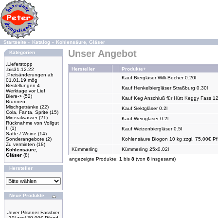
Startseite
»
Katalog
»
Kohlensäure, Gläser
Unser Angebot
Kategorien
.Lieferstopp
Hersteller
Produkte+
.bis31.12.22
.Preisänderungen ab
Kauf Biergläser Willi-Becher 0.20l
01,01,19 mög
Bestellungen 4
Kauf Henkelbiergläser Straßburg 0.30l
Werktage vor Lief
Biere->
(52)
Kauf Keg Anschluß für Hütt Keggy Fass 12
Brunnen,
Mischgetränke
(22)
Kauf Sektgläser 0.2l
Cola, Fanta, Sprite
(15)
Mineralwasser
(21)
Kauf Weingläser 0.2l
Rücknahme von Vollgut
!!
(1)
Kauf Weizenbiergläser 0.5l
Säfte / Weine
(14)
Sonderangebote
(2)
Kohlensäure Biogon 10 kg zzgl. 75.00€ Pf
Zu vermieten
(18)
Kümmerling
Kümmerling 25x0.02l
Kohlensäure,
Gläser
(8)
angezeigte Produkte:
1
bis
8
(von
8
insgesamt)
Hersteller
Neue Produkte
Jever Pilsener Fassbier
30l zzgl 30,00€ Pfand