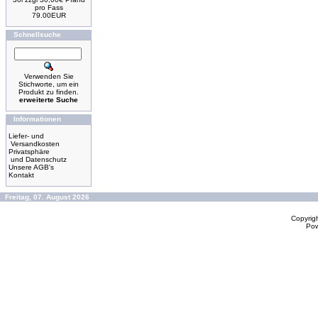
pro Fass
79.00EUR
Schnellsuche
Verwenden Sie
Stichworte, um ein
Produkt zu finden.
erweiterte Suche
Informationen
Liefer- und
Versandkosten
Privatsphäre
und Datenschutz
Unsere AGB's
Kontakt
Freitag, 07. August 2026
Copyrig
Po