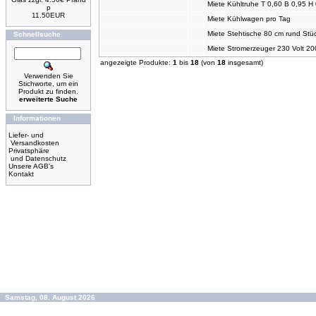
Miete Kühltruhe T 0,60 B 0,95 H
p
11.50EUR
Miete Kühlwagen pro Tag
Miete Stehtische 80 cm rund Stü
Schnellsuche
Miete Stromerzeuger 230 Volt 20
angezeigte Produkte:
1
bis
18
(von
18
insgesamt)
Verwenden Sie
Stichworte, um ein
Produkt zu finden.
erweiterte Suche
Informationen
Liefer- und
Versandkosten
Privatsphäre
und Datenschutz
Unsere AGB's
Kontakt
Samstag, 08. August 2026