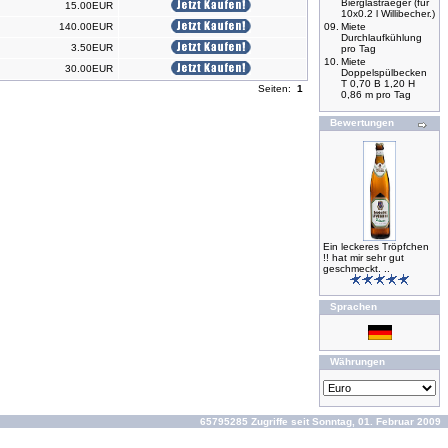
Bierglastraeger (für
15.00EUR
10x0.2 l Willibecher.)
140.00EUR
09.
Miete
Durchlaufkühlung
3.50EUR
pro Tag
10.
Miete
30.00EUR
Doppelspülbecken
T 0,70 B 1,20 H
Seiten:
1
0,86 m pro Tag
Bewertungen
Ein leckeres Tröpfchen
!! hat mir sehr gut
geschmeckt. ..
Sprachen
Währungen
65795285 Zugriffe seit Sonntag, 01. Februar 2009