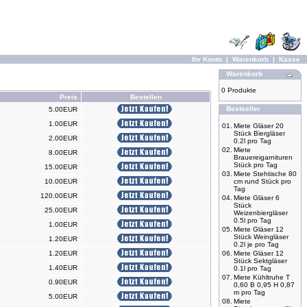
Ihr Konto
|
Warenkorb
|
Kasse
Warenkorb
0 Produkte
Preis
Bestellen
Bestseller
5.00EUR
1.00EUR
01.
Miete Gläser 20
Stück Biergläser
2.00EUR
0.2l pro Tag
02.
Miete
8.00EUR
Brauereigarnituren
Stück pro Tag
15.00EUR
03.
Miete Stehtische 80
10.00EUR
cm rund Stück pro
Tag
120.00EUR
04.
Miete Gläser 6
Stück
25.00EUR
Weizenbiergläser
0.5l pro Tag
1.00EUR
05.
Miete Gläser 12
Stück Weingläser
1.20EUR
0.2l je pro Tag
1.20EUR
06.
Miete Gläser 12
Stück Sektgläser
1.40EUR
0.1l pro Tag
07.
Miete Kühltruhe T
0.90EUR
0,60 B 0,95 H 0,87
m pro Tag
5.00EUR
08.
Miete