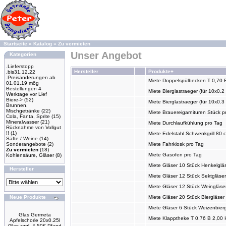
Startseite
»
Katalog
»
Zu vermieten
Unser Angebot
Kategorien
.Lieferstopp
Hersteller
Produkte+
.bis31.12.22
.Preisänderungen ab
Miete Doppelspülbecken T 0,70 
01,01,19 mög
Bestellungen 4
Miete Bierglastraeger (für 10x0.2 l
Werktage vor Lief
Biere->
(52)
Miete Bierglastraeger (für 10x0.3 
Brunnen,
Mischgetränke
(22)
Miete Brauereigarnituren Stück p
Cola, Fanta, Sprite
(15)
Mineralwasser
(21)
Miete Durchlaufkühlung pro Tag
Rücknahme von Vollgut
!!
(1)
Miete Edelstahl Schwenkgrill 80
Säfte / Weine
(14)
Sonderangebote
(2)
Miete Fahrkiosk pro Tag
Zu vermieten
(18)
Miete Gasofen pro Tag
Kohlensäure, Gläser
(8)
Miete Gläser 10 Stück Henkelgläs
Hersteller
Miete Gläser 12 Stück Sektgläser
Miete Gläser 12 Stück Weingläser
Neue Produkte
Miete Gläser 20 Stück Biergläser 
Miete Gläser 6 Stück Weizenbierg
Glas Germeta
Miete Klapptheke T 0,76 B 2,00 
Apfelschorle 20x0.25l
Glas zzgl. 4.50€ Pfand