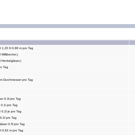
B 1,20 H 0,86 m pro Tag
 Willibecher.)
l Henkelgläser.)
ro Tag
 cm Durchmesser pro Tag
er 0.3l pro Tag
 0.1l pro Tag
 0.2l je pro Tag
0.2l pro Tag
läser 0.5l pro Tag
H 0,92 m pro Tag