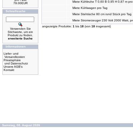
Miete Kühltruhe T 0,60 B 0,95 H 0,87 m pro
79.00EUR
Miete Kühlwagen pro Tag
Schnellsuche
Miete Stehtische 80 cm rund Stück pro Tag
Miete Stromerzeuger 230 Volt 2000 Watt, p
angezeigte Produkte:
1
bis
18
(von
18
insgesamt)
Verwenden Sie
Stichworte, um ein
Produkt zu finden.
erweiterte Suche
Informationen
Liefer- und
Versandkosten
Privatsphäre
und Datenschutz
Unsere AGB's
Kontakt
Samstag, 08. August 2026