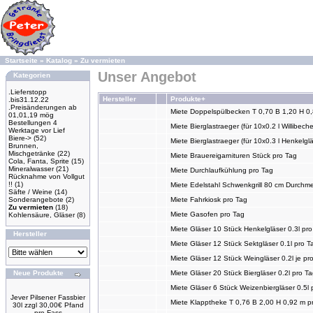
Startseite
»
Katalog
»
Zu vermieten
Unser Angebot
Kategorien
.Lieferstopp
Hersteller
Produkte+
.bis31.12.22
.Preisänderungen ab
Miete Doppelspülbecken T 0,70 B 1,20 H 0
01,01,19 mög
Bestellungen 4
Miete Bierglastraeger (für 10x0.2 l Willibeche
Werktage vor Lief
Biere->
(52)
Miete Bierglastraeger (für 10x0.3 l Henkelglä
Brunnen,
Mischgetränke
(22)
Miete Brauereigarnituren Stück pro Tag
Cola, Fanta, Sprite
(15)
Mineralwasser
(21)
Miete Durchlaufkühlung pro Tag
Rücknahme von Vollgut
!!
(1)
Miete Edelstahl Schwenkgrill 80 cm Durchm
Säfte / Weine
(14)
Sonderangebote
(2)
Miete Fahrkiosk pro Tag
Zu vermieten
(18)
Miete Gasofen pro Tag
Kohlensäure, Gläser
(8)
Miete Gläser 10 Stück Henkelgläser 0.3l pr
Hersteller
Miete Gläser 12 Stück Sektgläser 0.1l pro T
Miete Gläser 12 Stück Weingläser 0.2l je pr
Neue Produkte
Miete Gläser 20 Stück Biergläser 0.2l pro T
Miete Gläser 6 Stück Weizenbiergläser 0.5l 
Jever Pilsener Fassbier
Miete Klapptheke T 0,76 B 2,00 H 0,92 m p
30l zzgl 30,00€ Pfand
pro Fass