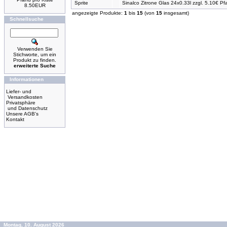
Sprite
Sinalco Zitrone Glas 24x0.33l zzgl. 5.10€ Pf
8.50EUR
angezeigte Produkte:
1
bis
15
(von
15
insgesamt)
Schnellsuche
Verwenden Sie
Stichworte, um ein
Produkt zu finden.
erweiterte Suche
Informationen
Liefer- und
Versandkosten
Privatsphäre
und Datenschutz
Unsere AGB's
Kontakt
Montag, 10. August 2026