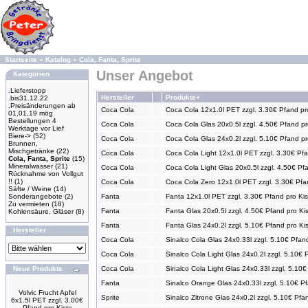
Startseite
»
Katalog
»
Cola, Fanta, Sprite
Unser Angebot
Kategorien
.Lieferstopp
Hersteller
Produkte+
.bis31.12.22
.Preisänderungen ab
Coca Cola
Coca Cola 12x1.0l PET zzgl. 3.30€ Pfand pr
01,01,19 mög
Bestellungen 4
Coca Cola
Coca Cola Glas 20x0.5l zzgl. 4.50€ Pfand pr
Werktage vor Lief
Biere->
(52)
Coca Cola
Coca Cola Glas 24x0.2l zzgl. 5.10€ Pfand pr
Brunnen,
Mischgetränke
(22)
Coca Cola
Coca Cola Light 12x1.0l PET zzgl. 3.30€ Pfa
Cola, Fanta, Sprite
(15)
Mineralwasser
(21)
Coca Cola
Coca Cola Light Glas 20x0.5l zzgl. 4.50€ Pf
Rücknahme von Vollgut
!!
(1)
Coca Cola
Coca Cola Zero 12x1.0l PET zzgl. 3.30€ Pfa
Säfte / Weine
(14)
Sonderangebote
(2)
Fanta
Fanta 12x1.0l PET zzgl. 3.30€ Pfand pro Kis
Zu vermieten
(18)
Fanta
Fanta Glas 20x0.5l zzgl. 4.50€ Pfand pro Ki
Kohlensäure, Gläser
(8)
Fanta
Fanta Glas 24x0.2l zzgl. 5.10€ Pfand pro Ki
Hersteller
Coca Cola
Sinalco Cola Glas 24x0.33l zzgl. 5.10€ Pfand
Coca Cola
Sinalco Cola Light Glas 24x0.2l zzgl. 5.10€ 
Neue Produkte
Coca Cola
Sinalco Cola Light Glas 24x0.33l zzgl. 5.10€
Fanta
Sinalco Orange Glas 24x0.33l zzgl. 5.10€ Pf
Volvic Frucht Apfel
Sprite
Sinalco Zitrone Glas 24x0.2l zzgl. 5.10€ Pfa
6x1.5l PET zzgl. 3.00€
Pfand pro Kiste