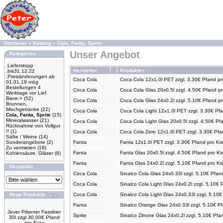
Startseite
»
Katalog
»
Cola, Fanta, Sprite
Unser Angebot
Kategorien
.Lieferstopp
Hersteller
Produkte+
.bis31.12.22
.Preisänderungen ab
Coca Cola
Coca Cola 12x1.0l PET zzgl. 3.30€ Pfand pr
01,01,19 mög
Bestellungen 4
Coca Cola
Coca Cola Glas 20x0.5l zzgl. 4.50€ Pfand pr
Werktage vor Lief
Biere->
(52)
Coca Cola
Coca Cola Glas 24x0.2l zzgl. 5.10€ Pfand pr
Brunnen,
Mischgetränke
(22)
Coca Cola
Coca Cola Light 12x1.0l PET zzgl. 3.30€ Pfa
Cola, Fanta, Sprite
(15)
Mineralwasser
(21)
Coca Cola
Coca Cola Light Glas 20x0.5l zzgl. 4.50€ Pf
Rücknahme von Vollgut
!!
(1)
Coca Cola
Coca Cola Zero 12x1.0l PET zzgl. 3.30€ Pfa
Säfte / Weine
(14)
Sonderangebote
(2)
Fanta
Fanta 12x1.0l PET zzgl. 3.30€ Pfand pro Kis
Zu vermieten
(18)
Fanta
Fanta Glas 20x0.5l zzgl. 4.50€ Pfand pro Ki
Kohlensäure, Gläser
(8)
Fanta
Fanta Glas 24x0.2l zzgl. 5.10€ Pfand pro Ki
Hersteller
Coca Cola
Sinalco Cola Glas 24x0.33l zzgl. 5.10€ Pfand
Coca Cola
Sinalco Cola Light Glas 24x0.2l zzgl. 5.10€ 
Neue Produkte
Coca Cola
Sinalco Cola Light Glas 24x0.33l zzgl. 5.10€
Fanta
Sinalco Orange Glas 24x0.33l zzgl. 5.10€ Pf
Jever Pilsener Fassbier
Sprite
Sinalco Zitrone Glas 24x0.2l zzgl. 5.10€ Pfa
30l zzgl 30,00€ Pfand
pro Fass