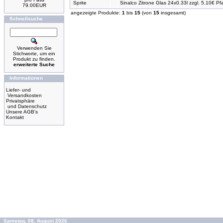
Sprite
Sinalco Zitrone Glas 24x0.33l zzgl. 5.10€ Pf
79.00EUR
angezeigte Produkte:
1
bis
15
(von
15
insgesamt)
Schnellsuche
Verwenden Sie
Stichworte, um ein
Produkt zu finden.
erweiterte Suche
Informationen
Liefer- und
Versandkosten
Privatsphäre
und Datenschutz
Unsere AGB's
Kontakt
Samstag, 08. August 2026