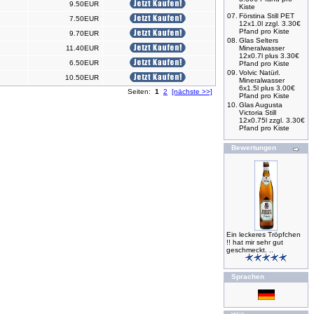
9.50EUR
Kiste
07.
Förstina Still PET
7.50EUR
12x1.0l zzgl. 3.30€
Pfand pro Kiste
9.70EUR
08.
Glas Selters
11.40EUR
Mineralwasser
12x0.7l plus 3.30€
6.50EUR
Pfand pro Kiste
09.
Volvic Natürl.
10.50EUR
Mineralwasser
6x1.5l plus 3.00€
Seiten:
1
2
[nächste >>]
Pfand pro Kiste
10.
Glas Augusta
Victoria Still
12x0.75l zzgl. 3.30€
Pfand pro Kiste
Bewertungen
Ein leckeres Tröpfchen
!! hat mir sehr gut
geschmeckt. ..
Sprachen