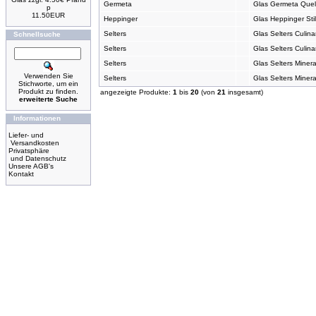
Germeta
Glas Germeta Quell
p
11.50EUR
Heppinger
Glas Heppinger Stil
Selters
Glas Selters Culina
Schnellsuche
Selters
Glas Selters Culina
Selters
Glas Selters Miner
Verwenden Sie
Selters
Glas Selters Miner
Stichworte, um ein
Produkt zu finden.
angezeigte Produkte:
1
bis
20
(von
21
insgesamt)
erweiterte Suche
Informationen
Liefer- und
Versandkosten
Privatsphäre
und Datenschutz
Unsere AGB's
Kontakt