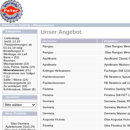
Startseite
»
Katalog
»
Mineralwasser
Unser Angebot
Kategorien
.Lieferstopp
Hersteller
Produkte+
.bis31.12.22
.Preisänderungen ab
Rangau
.Glas Rangau Miner
01,01,19 mög
Bestellungen 4
Rangau
.Glas Rangau Miner
Werktage vor Lief
Biere->
(52)
Apollinaris
Apollinaris Classic
Brunnen,
Mischgetränke
(22)
Apollinaris
Apollinaris Medium
Cola, Fanta, Sprite
(15)
Mineralwasser
(21)
Erdinger Hefeweizen
Fachinger Still 12x
Rücknahme von Vollgut
!!
(1)
Frankenbrunnen
FB Residenz Sprude
Säfte / Weine
(14)
Sonderangebote
(2)
Frankenbrunnen
FB Residenz still 1
Zu vermieten
(18)
Förstina
Förstina Spritzig P
Kohlensäure, Gläser
(8)
Förstina
Förstina Still PET 
Hersteller
Germeta
Germeta Classic PE
Germeta
Germeta Medium PE
Neue Produkte
Germeta
Germeta Wasser spr
Augusta-Victoria
Glas Augusta Victor
Glas Germeta
Förstina
Glas Förstina St. 
Apfelschorle 20x0.25l
Glas zzgl. 4.50€ Pfand