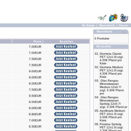
Ihr Konto
|
Warenkorb
|
Kasse
Warenkorb
0 Produkte
Preis
Bestellen
Bestseller
7.00EUR
7.00EUR
01.
Germeta Classic
PET 12x1.0l zzgl.
7.50EUR
4.50€ Pfand pro
Kiste
7.50EUR
02.
Germeta Medium
PET 12x1.0l zzgl.
9.00EUR
4.50€ Pfand pro
Kiste
8.00EUR
03.
.Glas Rangau
8.00EUR
Mineralwasser
Medium 12x0.7l
7.50EUR
zzgl. 3.30€ Pfand
pro
9.50EUR
04.
.Glas Rangau
Mineralwasser
8.00EUR
Spritzig 12x0.7l
zzgl. 3.30€ Pfand pr
8.00EUR
05.
Apollinaris Medium
PET 10x1.0l zzgl.
8.90EUR
3.00€ Pfand pro
7.00EUR
Kiste
06.
Förstina Spritzig
6.50EUR
PET 12x1.0l zzgl.
3.30€ Pfand pro