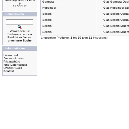
Germeta
Glas Germeta Quell
p
11.50EUR
Heppinger
Glas Heppinger Stil
Selters
Glas Selters Culina
Schnellsuche
Selters
Glas Selters Culina
Selters
Glas Selters Miner
Verwenden Sie
Selters
Glas Selters Miner
Stichworte, um ein
Produkt zu finden.
angezeigte Produkte:
1
bis
20
(von
21
insgesamt)
erweiterte Suche
Informationen
Liefer- und
Versandkosten
Privatsphäre
und Datenschutz
Unsere AGB's
Kontakt