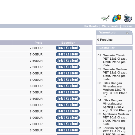
Ihr Konto
|
Warenkorb
|
Kasse
Warenkorb
0 Produkte
Preis
Bestellen
Bestseller
7.00EUR
7.00EUR
01.
Germeta Classic
PET 12x1.0l zzgl.
7.50EUR
4.50€ Pfand pro
Kiste
7.50EUR
02.
Germeta Medium
PET 12x1.0l zzgl.
9.00EUR
4.50€ Pfand pro
Kiste
8.00EUR
03.
.Glas Rangau
8.00EUR
Mineralwasser
Medium 12x0.7l
7.50EUR
zzgl. 3.30€ Pfand
pro
9.50EUR
04.
.Glas Rangau
Mineralwasser
8.00EUR
Spritzig 12x0.7l
zzgl. 3.30€ Pfand pr
8.00EUR
05.
Apollinaris Medium
PET 10x1.0l zzgl.
8.90EUR
3.00€ Pfand pro
7.00EUR
Kiste
06.
Förstina Spritzig
6.50EUR
PET 12x1.0l zzgl.
3.30€ Pfand pro