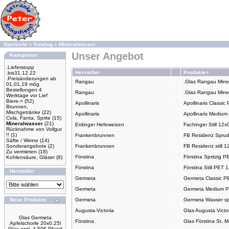
Startseite
»
Katalog
»
Mineralwasser
Unser Angebot
Kategorien
.Lieferstopp
Hersteller
Produkte+
.bis31.12.22
.Preisänderungen ab
Rangau
.Glas Rangau Miner
01,01,19 mög
Bestellungen 4
Rangau
.Glas Rangau Miner
Werktage vor Lief
Biere->
(52)
Apollinaris
Apollinaris Classic
Brunnen,
Mischgetränke
(22)
Apollinaris
Apollinaris Medium
Cola, Fanta, Sprite
(15)
Mineralwasser
(21)
Erdinger Hefeweizen
Fachinger Still 12x
Rücknahme von Vollgut
!!
(1)
Frankenbrunnen
FB Residenz Sprude
Säfte / Weine
(14)
Sonderangebote
(2)
Frankenbrunnen
FB Residenz still 1
Zu vermieten
(18)
Förstina
Förstina Spritzig P
Kohlensäure, Gläser
(8)
Förstina
Förstina Still PET 
Hersteller
Germeta
Germeta Classic PE
Germeta
Germeta Medium PE
Neue Produkte
Germeta
Germeta Wasser spr
Augusta-Victoria
Glas Augusta Victor
Glas Germeta
Förstina
Glas Förstina St. 
Apfelschorle 20x0.25l
Glas zzgl. 4.50€ Pfand