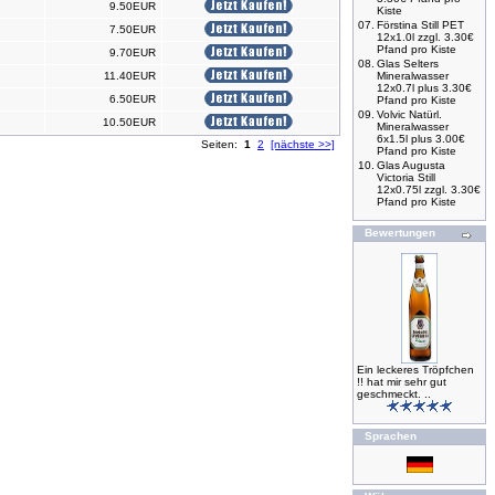
9.50EUR
Kiste
07.
Förstina Still PET
7.50EUR
12x1.0l zzgl. 3.30€
Pfand pro Kiste
9.70EUR
08.
Glas Selters
11.40EUR
Mineralwasser
12x0.7l plus 3.30€
6.50EUR
Pfand pro Kiste
09.
Volvic Natürl.
10.50EUR
Mineralwasser
6x1.5l plus 3.00€
Seiten:
1
2
[nächste >>]
Pfand pro Kiste
10.
Glas Augusta
Victoria Still
12x0.75l zzgl. 3.30€
Pfand pro Kiste
Bewertungen
Ein leckeres Tröpfchen
!! hat mir sehr gut
geschmeckt. ..
Sprachen