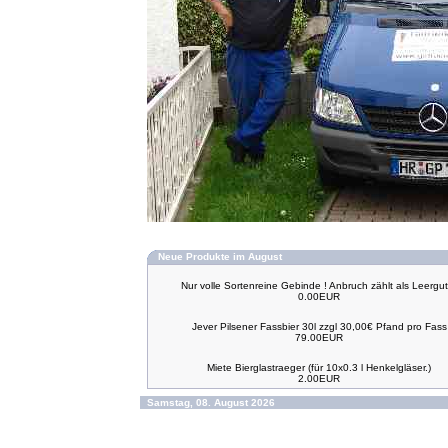
Neue Produkte im August
Nur volle Sortenreine Gebinde ! Anbruch zählt als Leergut 
0.00EUR
Jever Pilsener Fassbier 30l zzgl 30,00€ Pfand pro Fass
79.00EUR
Miete Bierglastraeger (für 10x0.3 l Henkelgläser.)
2.00EUR
Samstag, 08. August 2026