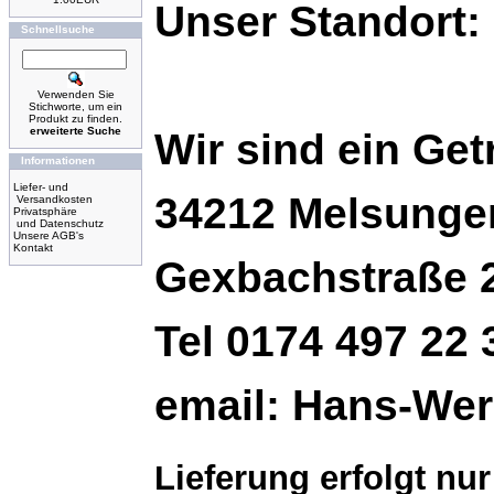
Unser Standort: 
Schnellsuche
Verwenden Sie
Stichworte, um ein
Produkt zu finden.
erweiterte Suche
Wir sind ein Get
Informationen
Liefer- und
34212 Melsunge
Versandkosten
Privatsphäre
und Datenschutz
Unsere AGB's
Kontakt
Gexbachstraße 
Tel 0174 497 22 
email: Hans-We
Lieferung erfolgt nu