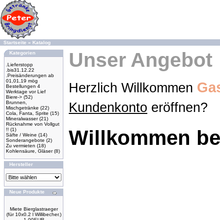
Startseite
»
Katalog
Unser Angebot
Kategorien
.Lieferstopp
.bis31.12.22
.Preisänderungen ab
01,01,19 mög
Gas
Herzlich Willkommen
Bestellungen 4
Werktage vor Lief
Biere->
(52)
Brunnen,
Kundenkonto
eröffnen?
Mischgetränke
(22)
Cola, Fanta, Sprite
(15)
Mineralwasser
(21)
Rücknahme von Vollgut
Willkommen bei
!!
(1)
Säfte / Weine
(14)
Sonderangebote
(2)
Zu vermieten
(18)
Kohlensäure, Gläser
(8)
Hersteller
Neue Produkte
Miete Bierglastraeger
(für 10x0.2 l Willibecher.)
1.00EUR