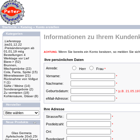
Startseite
»
Katalog
»
Konto erstellen
Kategorien
Informationen zu Ihrem Kunden
.Lieferstopp
.bis31.12.22
.Preisänderungen ab
01,01,19 mög
Wenn Sie bereits ein Konto besitzen, so melden Sie sich
ACHTUNG:
Bestellungen 4
Werktage vor Lief
Ihre persönlichen Daten
Biere->
(52)
Brunnen,
Anrede:
Mischgetränke
(22)
Herr
Frau
*
Cola, Fanta, Sprite
(15)
Mineralwasser
(21)
Vorname:
*
Rücknahme von Vollgut
!!
(1)
Nachname:
*
Säfte / Weine
(14)
Sonderangebote
(2)
Geburtsdatum:
* (z.B. 21.05.19
Zu vermieten
(18)
Kohlensäure, Gläser
(8)
eMail-Adresse:
*
Hersteller
Ihre Adresse
Strasse/Nr.:
*
Neue Produkte
Postleitzahl:
*
Ort:
*
Glas Germeta
Apfelschorle 20x0.25l
Bundesland:
*
Glas zzgl. 4.50€ Pfand