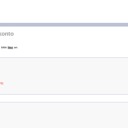
konto
 bitte
hier
an.
70)