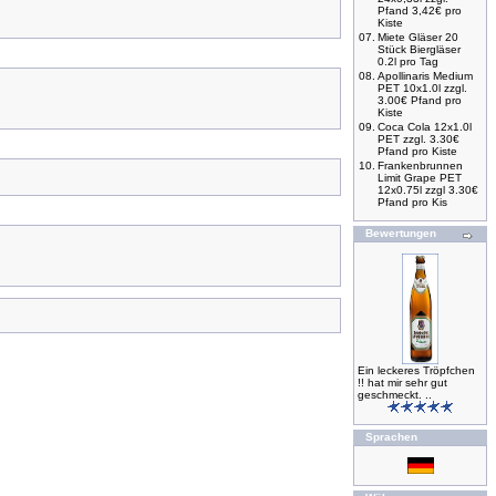
Pfand 3,42€ pro
Kiste
07.
Miete Gläser 20
Stück Biergläser
0.2l pro Tag
08.
Apollinaris Medium
PET 10x1.0l zzgl.
3.00€ Pfand pro
Kiste
09.
Coca Cola 12x1.0l
PET zzgl. 3.30€
Pfand pro Kiste
10.
Frankenbrunnen
Limit Grape PET
12x0.75l zzgl 3.30€
Pfand pro Kis
Bewertungen
Ein leckeres Tröpfchen
!! hat mir sehr gut
geschmeckt. ..
Sprachen