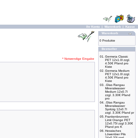
Ihr Konto
|
Warenkorb
|
Kasse
Warenkorb
0 Produkte
Bestseller
01.
Germeta Classic
* Notwendige Eingabe
PET 12x1.0l zzgl.
4.50€ Pfand pro
Kiste
02.
Germeta Medium
PET 12x1.0l zzgl.
4.50€ Pfand pro
Kiste
03.
.Glas Rangau
Mineralwasser
Medium 12x0.7l
zzgl. 3.30€ Pfand
pro
04.
.Glas Rangau
Mineralwasser
Spritzig 12x0.7l
zzgl. 3.30€ Pfand pr
05.
Frankenbrunnen
Limit Orange PET
12x0.75l zzgl 3.30€
Pfand pro K
06.
Hessisches
Löwenbier Pils
24x0,33l zzgl.