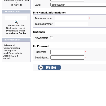
p
Land:
11.50EUR
Schnellsuche
Ihre Kontaktinformationen
Telefonnummer:
*
Telefaxnummer:
Verwenden Sie
Stichworte, um ein
Produkt zu finden.
Optionen
erweiterte Suche
Newsletter:
Informationen
Liefer- und
Ihr Passwort
Versandkosten
Privatsphäre
Passwort:
*
und Datenschutz
Unsere AGB's
Bestätigung:
*
Kontakt