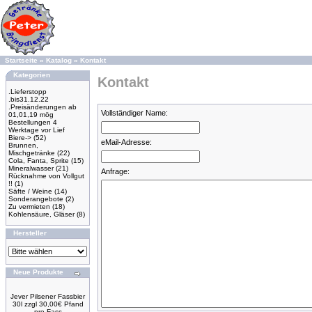
Startseite
»
Katalog
»
Kontakt
Kategorien
Kontakt
.Lieferstopp
.bis31.12.22
.Preisänderungen ab
Vollständiger Name:
01,01,19 mög
Bestellungen 4
Werktage vor Lief
Biere->
(52)
eMail-Adresse:
Brunnen,
Mischgetränke
(22)
Cola, Fanta, Sprite
(15)
Mineralwasser
(21)
Anfrage:
Rücknahme von Vollgut
!!
(1)
Säfte / Weine
(14)
Sonderangebote
(2)
Zu vermieten
(18)
Kohlensäure, Gläser
(8)
Hersteller
Neue Produkte
Jever Pilsener Fassbier
30l zzgl 30,00€ Pfand
pro Fass