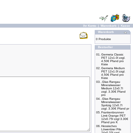
Ihr Konto
|
Warenkorb
|
Kasse
Warenkorb
0 Produkte
Bestseller
01.
Germeta Classic
PET 12x1.0l zzgl.
4.50€ Pfand pro
Kiste
02.
Germeta Medium
PET 12x1.0l zzgl.
4.50€ Pfand pro
Kiste
03.
.Glas Rangau
Mineralwasser
Medium 12x0.7l
zzgl. 3.30€ Pfand
pro
04.
.Glas Rangau
Mineralwasser
Spritzig 12x0.7l
zzgl. 3.30€ Pfand pr
05.
Frankenbrunnen
Limit Orange PET
12x0.75l zzgl 3.30€
Pfand pro K
06.
Hessisches
Löwenbier Pils
24x0,33l zzgl.