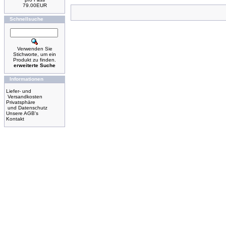
79.00EUR
Schnellsuche
Verwenden Sie
Stichworte, um ein
Produkt zu finden.
erweiterte Suche
Informationen
Liefer- und
Versandkosten
Privatsphäre
und Datenschutz
Unsere AGB's
Kontakt