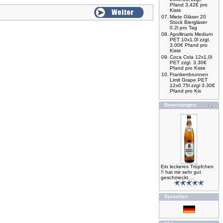
Pfand 3,42€ pro
Kiste
07.
Miete Gläser 20
Stück Biergläser
0.2l pro Tag
08.
Apollinaris Medium
PET 10x1.0l zzgl.
3.00€ Pfand pro
Kiste
09.
Coca Cola 12x1.0l
PET zzgl. 3.30€
Pfand pro Kiste
10.
Frankenbrunnen
Limit Grape PET
12x0.75l zzgl 3.30€
Pfand pro Kis
Bewertungen
Ein leckeres Tröpfchen
!! hat mir sehr gut
geschmeckt. ..
Sprachen