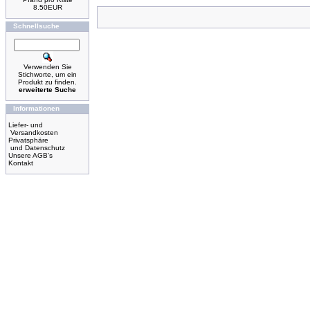
8.50EUR
Schnellsuche
Verwenden Sie
Stichworte, um ein
Produkt zu finden.
erweiterte Suche
Informationen
Liefer- und
Versandkosten
Privatsphäre
und Datenschutz
Unsere AGB's
Kontakt