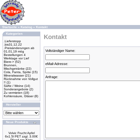
Startseite
»
Katalog
»
Kontakt
Kategorien
Kontakt
.Lieferstopp
.bis31.12.22
.Preisänderungen ab
Vollständiger Name:
01,01,19 mög
Bestellungen 4
Werktage vor Lief
Biere->
(52)
eMail-Adresse:
Brunnen,
Mischgetränke
(22)
Cola, Fanta, Sprite
(15)
Mineralwasser
(21)
Anfrage:
Rücknahme von Vollgut
!!
(1)
Säfte / Weine
(14)
Sonderangebote
(2)
Zu vermieten
(18)
Kohlensäure, Gläser
(8)
Hersteller
Neue Produkte
Volvic Frucht Apfel
6x1.5l PET zzgl. 3.00€
Pfand pro Kiste