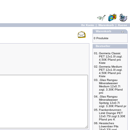
Ihr Konto
|
Warenkorb
|
Kasse
Warenkorb
0 Produkte
Bestseller
01.
Germeta Classic
PET 12x1.0l zzgl.
4.50€ Pfand pro
Kiste
02.
Germeta Medium
PET 12x1.0l zzgl.
4.50€ Pfand pro
Kiste
03.
.Glas Rangau
Mineralwasser
Medium 12x0.7l
zzgl. 3.30€ Pfand
pro
04.
.Glas Rangau
Mineralwasser
Spritzig 12x0.7l
zzgl. 3.30€ Pfand pr
05.
Frankenbrunnen
Limit Orange PET
12x0.75l zzgl 3.30€
Pfand pro K
06.
Hessisches
Löwenbier Pils
24x0,33l zzgl.