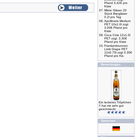
Pfand 3,42€ pro
Kiste
07.
Miete Gläser 20
Stück Biergläser
0.2l pro Tag
08.
Apollinaris Medium
PET 10x1.0l zzgl.
3.00€ Pfand pro
Kiste
09.
Coca Cola 12x1.0l
PET zzgl. 3.30€
Pfand pro Kiste
10.
Frankenbrunnen
Limit Grape PET
12x0.75l zzgl 3.30€
Pfand pro Kis
Bewertungen
Ein leckeres Tröpfchen
!! hat mir sehr gut
geschmeckt. ..
Sprachen