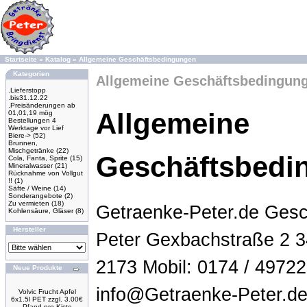
Startseite
»
Katalog
»
Allgemeine Geschäftsbedingungen
Kategorien
Allgemeine Geschäftsbedingun
.Lieferstopp
.bis31.12.22
.Preisänderungen ab
Allgemeine
01,01,19 mög
Bestellungen 4
Werktage vor Lief
Biere->
(52)
Brunnen,
Mischgetränke
(22)
Geschäftsbedi
Cola, Fanta, Sprite
(15)
Mineralwasser
(21)
Rücknahme von Vollgut
!!
(1)
Säfte / Weine
(14)
Sonderangebote
(2)
Zu vermieten
(18)
Getraenke-Peter.de Gesc
Kohlensäure, Gläser
(8)
Hersteller
Peter Gexbachstraße 2 3
2173 Mobil: 0174 / 49722
Neue Produkte
info@Getraenke-Peter.de 
Volvic Frucht Apfel
6x1.5l PET zzgl. 3.00€
Pfand pro Kiste