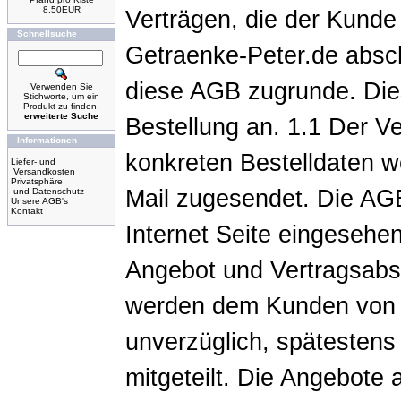
8.50EUR
Verträgen, die der Kunde 
Schnellsuche
Getraenke-Peter.de abschl
diese AGB zugrunde. Die
Verwenden Sie
Stichworte, um ein
Produkt zu finden.
erweiterte Suche
Bestellung an. 1.1 Der Ve
Informationen
konkreten Bestelldaten w
Liefer- und
Versandkosten
Privatsphäre
Mail zugesendet. Die AGB
und Datenschutz
Unsere AGB's
Kontakt
Internet Seite eingesehen
Angebot und Vertragsabs
werden dem Kunden von 
unverzüglich, spätestens
mitgeteilt. Die Angebote