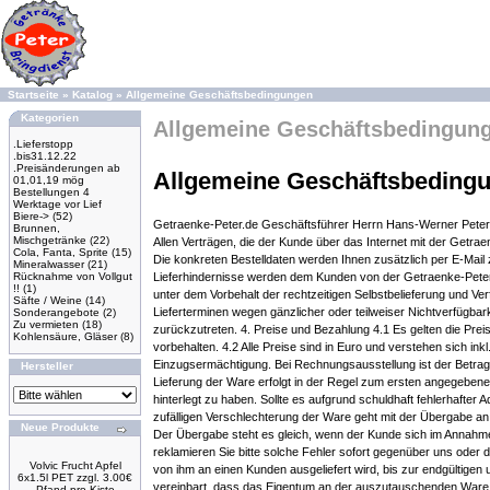
Startseite
»
Katalog
»
Allgemeine Geschäftsbedingungen
Kategorien
Allgemeine Geschäftsbedingun
.Lieferstopp
.bis31.12.22
.Preisänderungen ab
Allgemeine Geschäftsbeding
01,01,19 mög
Bestellungen 4
Werktage vor Lief
Biere->
(52)
Getraenke-Peter.de Geschäftsführer Herrn Hans-Werner Peter 
Brunnen,
Mischgetränke
(22)
Allen Verträgen, die der Kunde über das Internet mit der Getrae
Cola, Fanta, Sprite
(15)
Die konkreten Bestelldaten werden Ihnen zusätzlich per E-Mail
Mineralwasser
(21)
Lieferhindernisse werden dem Kunden von der Getraenke-Peter.d
Rücknahme von Vollgut
!!
(1)
unter dem Vorbehalt der rechtzeitigen Selbstbelieferung und Ver
Säfte / Weine
(14)
Lieferterminen wegen gänzlicher oder teilweiser Nichtverfügba
Sonderangebote
(2)
Zu vermieten
(18)
zurückzutreten. 4. Preise und Bezahlung 4.1 Es gelten die Preise
Kohlensäure, Gläser
(8)
vorbehalten. 4.2 Alle Preise sind in Euro und verstehen sich i
Einzugsermächtigung. Bei Rechnungsausstellung ist der Betrag i
Hersteller
Lieferung der Ware erfolgt in der Regel zum ersten angegebene
hinterlegt zu haben. Sollte es aufgrund schuldhaft fehlerhafte
zufälligen Verschlechterung der Ware geht mit der Übergabe a
Neue Produkte
Der Übergabe steht es gleich, wenn der Kunde sich im Annahmeve
reklamieren Sie bitte solche Fehler sofort gegenüber uns oder de
Volvic Frucht Apfel
von ihm an einen Kunden ausgeliefert wird, bis zur endgültigen
6x1.5l PET zzgl. 3.00€
vereinbart, dass das Eigentum an der auszutauschenden Ware w
Pfand pro Kiste