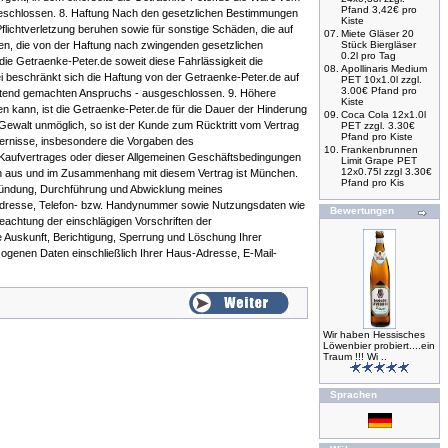
Pfand 3,42€ pro
geschlossen. 8. Haftung Nach den gesetzlichen Bestimmungen
Kiste
flichtverletzung beruhen sowie für sonstige Schäden, die auf
07.
Miete Gläser 20
äden, die von der Haftung nach zwingenden gesetzlichen
Stück Biergläser
0.2l pro Tag
die Getraenke-Peter.de soweit diese Fahrlässigkeit die
08.
Apollinaris Medium
bei beschränkt sich die Haftung von der Getraenke-Peter.de auf
PET 10x1.0l zzgl.
3.00€ Pfand pro
geltend gemachten Anspruchs - ausgeschlossen. 9. Höhere
Kiste
n kann, ist die Getraenke-Peter.de für die Dauer der Hinderung
09.
Coca Cola 12x1.0l
 Gewalt unmöglich, so ist der Kunde zum Rücktritt vom Vertrag
PET zzgl. 3.30€
Pfand pro Kiste
dernisse, insbesondere die Vorgaben des
10.
Frankenbrunnen
 Kaufvertrages oder dieser Allgemeinen Geschäftsbedingungen
Limit Grape PET
12x0.75l zzgl 3.30€
iten aus und im Zusammenhang mit diesem Vertrag ist München.
Pfand pro Kis
gründung, Durchführung und Abwicklung meines
 Adresse, Telefon- bzw. Handynummer sowie Nutzungsdaten wie
Bewertungen
achtung der einschlägigen Vorschriften der
Auskunft, Berichtigung, Sperrung und Löschung Ihrer
ogenen Daten einschließlich Ihrer Haus-Adresse, E-Mail-
Wir haben Hessisches
Löwenbier probiert....ein
Traum !!! Wi ..
Sprachen