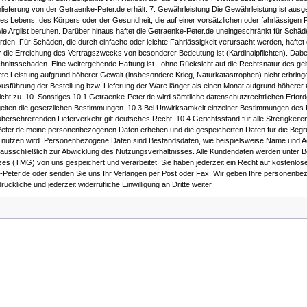
eferung von der Getraenke-Peter.de erhält. 7. Gewährleistung Die Gewährleistung ist aus
es Lebens, des Körpers oder der Gesundheit, die auf einer vorsätzlichen oder fahrlässigen P
owie Arglist beruhen. Darüber hinaus haftet die Getraenke-Peter.de uneingeschränkt für Sch
en. Für Schäden, die durch einfache oder leichte Fahrlässigkeit verursacht werden, haftet 
 für die Erreichung des Vertragszwecks von besonderer Bedeutung ist (Kardinalpflichten). Da
hnittsschaden. Eine weitergehende Haftung ist - ohne Rücksicht auf die Rechtsnatur des 
te Leistung aufgrund höherer Gewalt (insbesondere Krieg, Naturkatastrophen) nicht erbringe
ie Ausführung der Bestellung bzw. Lieferung der Ware länger als einen Monat aufgrund höherer
icht zu. 10. Sonstiges 10.1 Getraenke-Peter.de wird sämtliche datenschutzrechtlichen Erfor
gelten die gesetzlichen Bestimmungen. 10.3 Bei Unwirksamkeit einzelner Bestimmungen des
berschreitenden Lieferverkehr gilt deutsches Recht. 10.4 Gerichtsstand für alle Streitigke
-Peter.de meine personenbezogenen Daten erheben und die gespeicherten Daten für die Be
nd nutzen wird. Personenbezogene Daten sind Bestandsdaten, wie beispielsweise Name und
ausschließlich zur Abwicklung des Nutzungsverhältnisses. Alle Kundendaten werden unter Be
(TMG) von uns gespeichert und verarbeitet. Sie haben jederzeit ein Recht auf kostenlose 
-Peter.de oder senden Sie uns Ihr Verlangen per Post oder Fax. Wir geben Ihre personenbez
liche und jederzeit widerrufliche Einwilligung an Dritte weiter.