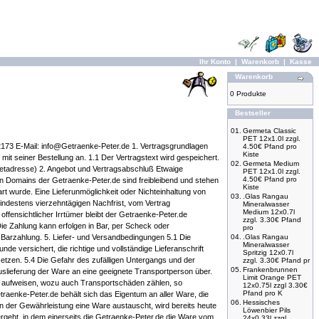
Ihr Konto
|
Warenkorb
|
Kasse
Warenkorb
0 Produkte
Bestseller
01.
Germeta Classic
PET 12x1.0l zzgl.
173 E-Mail: info@Getraenke-Peter.de 1. Vertragsgrundlagen
4.50€ Pfand pro
Kiste
mit seiner Bestellung an. 1.1 Der Vertragstext wird gespeichert.
02.
Germeta Medium
rnetadresse) 2. Angebot und Vertragsabschluß Etwaige
PET 12x1.0l zzgl.
4.50€ Pfand pro
n Domains der Getraenke-Peter.de sind freibleibend und stehen
Kiste
bart wurde. Eine Lieferunmöglichkeit oder Nichteinhaltung von
03.
.Glas Rangau
indestens vierzehntägigen Nachfrist, vom Vertrag
Mineralwasser
Medium 12x0.7l
offensichtlicher Irrtümer bleibt der Getraenke-Peter.de
zzgl. 3.30€ Pfand
Die Zahlung kann erfolgen in Bar, per Scheck oder
pro
m Barzahlung. 5. Liefer- und Versandbedingungen 5.1 Die
04.
.Glas Rangau
Mineralwasser
 versichert, die richtige und vollständige Lieferanschrift
Spritzig 12x0.7l
setzen. 5.4 Die Gefahr des zufälligen Untergangs und der
zzgl. 3.30€ Pfand pr
05.
Frankenbrunnen
slieferung der Ware an eine geeignete Transportperson über.
Limit Orange PET
hler aufweisen, wozu auch Transportschäden zählen, so
12x0.75l zzgl 3.30€
Pfand pro K
etraenke-Peter.de behält sich das Eigentum an aller Ware, die
06.
Hessisches
en der Gewährleistung eine Ware austauscht, wird bereits heute
Löwenbier Pils
geht, in dem einerseits die Getraenke-Peter.de die Ware vom
24x0,33l zzgl.