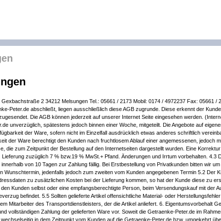
gen
ungen
Gexbachstraße 2 34212 Melsungen Tel.: 05661 / 2173 Mobil: 0174 / 4972237 Fax: 05661 / 2
nke-Peter.de abschließt, liegen ausschließlich diese AGB zugrunde. Diese erkennt der Kunde 
 zugesendet. Die AGB können jederzeit auf unserer Internet Seite eingesehen werden. (Inte
e unverzüglich, spätestens jedoch binnen einer Woche, mitgeteilt. Die Angebote auf eigene
fügbarkeit der Ware, sofern nicht im Einzelfall ausdrücklich etwas anderes schriftlich verein
rkeit der Ware berechtigt den Kunden nach fruchtlosem Ablauf einer angemessenen, jedoch m
, die zum Zeitpunkt der Bestellung auf den Internetseiten dargestellt wurden. Eine Korrektur 
nkl. Lieferung zuzüglich 7 % bzw.19 % MwSt.+ Pfand. Änderungen und Irrtum vorbehalten. 4.3 
nnerhalb von 10 Tagen zur Zahlung fällig. Bei Erstbestellung von Privatkunden bitten wir u
n Wunschtermin, jedenfalls jedoch zum zweiten vom Kunden angegebenen Termin 5.2 Der Kunde
r Adressdaten zu zusätzlichen Kosten bei der Lieferung kommen, so hat der Kunde diese zu er
n den Kunden selbst oder eine empfangsberechtigte Person, beim Versendungskauf mit der Au
rzug befindet. 5.5 Sollten gelieferte Artikel offensichtliche Material- oder Herstellungsfe
m Mitarbeiter des Transportdienstleisters, der die Artikel anliefert. 6. Eigentumsvorbehalt G
 und vollständigen Zahlung der gelieferten Ware vor. Soweit die Getraenke-Peter.de im Rahm
echselseitig in dem Zeitpunkt vom Kunden auf die Getraenke-Peter.de bzw. umgekehrt über