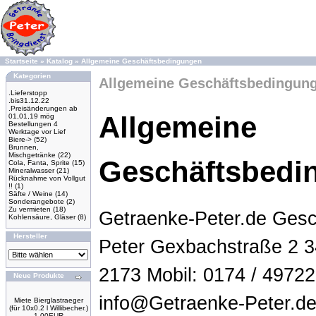
Startseite
»
Katalog
»
Allgemeine Geschäftsbedingungen
Kategorien
Allgemeine Geschäftsbedingun
.Lieferstopp
.bis31.12.22
.Preisänderungen ab
Allgemeine
01,01,19 mög
Bestellungen 4
Werktage vor Lief
Biere->
(52)
Brunnen,
Mischgetränke
(22)
Geschäftsbedi
Cola, Fanta, Sprite
(15)
Mineralwasser
(21)
Rücknahme von Vollgut
!!
(1)
Säfte / Weine
(14)
Sonderangebote
(2)
Zu vermieten
(18)
Getraenke-Peter.de Gesc
Kohlensäure, Gläser
(8)
Hersteller
Peter Gexbachstraße 2 3
2173 Mobil: 0174 / 49722
Neue Produkte
info@Getraenke-Peter.de 
Miete Bierglastraeger
(für 10x0.2 l Willibecher.)
1.00EUR