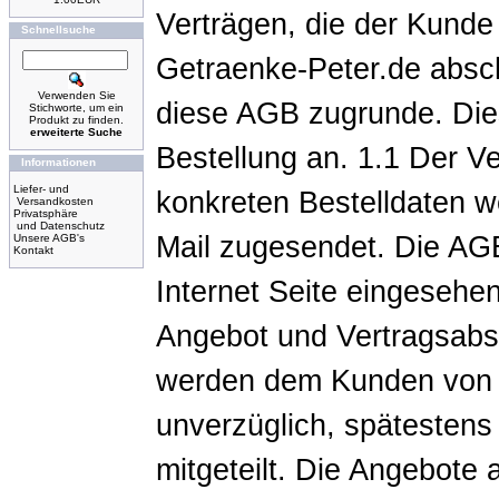
Verträgen, die der Kunde 
Schnellsuche
Getraenke-Peter.de abschl
Verwenden Sie
diese AGB zugrunde. Die
Stichworte, um ein
Produkt zu finden.
erweiterte Suche
Bestellung an. 1.1 Der Ve
Informationen
Liefer- und
konkreten Bestelldaten w
Versandkosten
Privatsphäre
und Datenschutz
Mail zugesendet. Die AGB
Unsere AGB's
Kontakt
Internet Seite eingesehen
Angebot und Vertragsabs
werden dem Kunden von 
unverzüglich, spätestens
mitgeteilt. Die Angebote