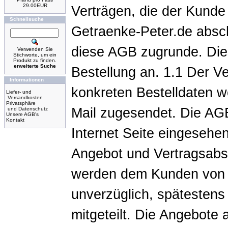
29.00EUR
Verträgen, die der Kunde 
Schnellsuche
Getraenke-Peter.de abschl
diese AGB zugrunde. Die
Verwenden Sie
Stichworte, um ein
Produkt zu finden.
erweiterte Suche
Bestellung an. 1.1 Der Ve
Informationen
konkreten Bestelldaten w
Liefer- und
Versandkosten
Privatsphäre
Mail zugesendet. Die AGB
und Datenschutz
Unsere AGB's
Kontakt
Internet Seite eingesehen
Angebot und Vertragsabs
werden dem Kunden von 
unverzüglich, spätestens
mitgeteilt. Die Angebote