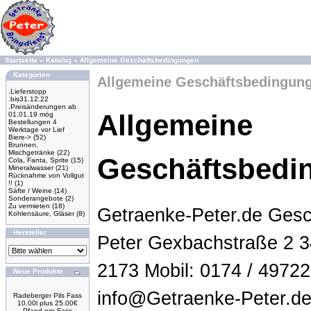
Startseite
»
Katalog
»
Allgemeine Geschäftsbedingungen
Kategorien
Allgemeine Geschäftsbedingun
.Lieferstopp
.bis31.12.22
.Preisänderungen ab
Allgemeine
01,01,19 mög
Bestellungen 4
Werktage vor Lief
Biere->
(52)
Brunnen,
Mischgetränke
(22)
Geschäftsbedi
Cola, Fanta, Sprite
(15)
Mineralwasser
(21)
Rücknahme von Vollgut
!!
(1)
Säfte / Weine
(14)
Sonderangebote
(2)
Zu vermieten
(18)
Getraenke-Peter.de Gesc
Kohlensäure, Gläser
(8)
Hersteller
Peter Gexbachstraße 2 3
2173 Mobil: 0174 / 49722
Neue Produkte
info@Getraenke-Peter.de 
Radeberger Pils Fass
10.00l plus 25.00€
Pfand pro Fass